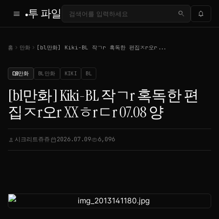
투 파일
menu
search
notifications
chevron_right
chevron_right
홈
만화
[bl만화] Kiki-BL 작ㄱr 혹독한 편집ㅈr오r...
만화
BL만화
KIKI
BL
menu_book
[bl만화] Kiki-BL 작ㄱr 혹독한 편
집ㅈr오r XXㅎrㄷr 07.08 양
시크리트쥬쥬
2026.07.09
6,096
person
calendar_today
visibility