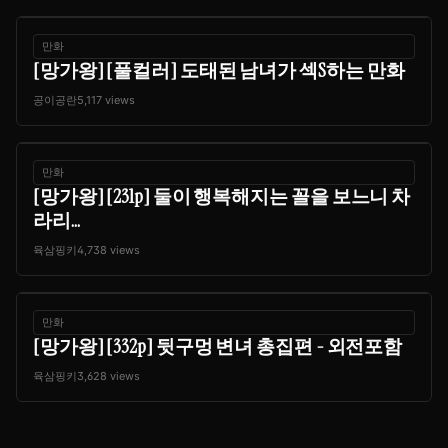
만화
[망가왕] [풀컬러] 도태된 남녀가 섹S하는 만화
공이공란
5,117 views
만화
[망가왕] [231p] 둘이 행복해지는 꼴을 보느니 차
라리...
육삼핑키
4,738 views
만화
[망가왕] [332p] 뒷구멍 변녀 총집편 - 외전포함
육삼핑키
3,628 views