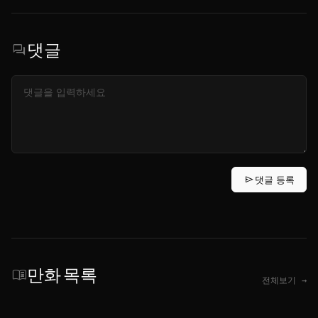
댓글
forum
send
댓글 등록
만화 목록
menu_book
전체보기 →