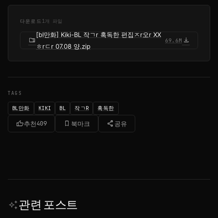
다운로드
1개 파일
[bl만화] Kiki-BL 작ㄱr 혹독한 편집ㅈr오r XX
folder_zip
download
69.6M
ㅎrㄷr 07.08 양.zip
TAGS
BL만화
KIKI
BL
작ㄱR
혹독한
thumb_up
bookmark_border
share
추천
409
북마크
공유
관련 포스트
auto_awesome