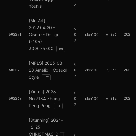
지
Younisi
[MetArt]
2022.04.20 -
이
Giselle - Design
602271
미
alxh100
6,886
2026.
지
(x104)
3000x4500
HOT
[MPLS] 2023-08-
이
20 Amelia - Casual
602270
미
alxh100
7,236
2026.
지
Style
HOT
[Xiuren] 2023
이
No.7184 Zhang
602269
미
alxh100
6,812
2026.
지
Peng Peng
HOT
[Stunning] 2024-
12-25
CHRISTMAS-GIFT-
이