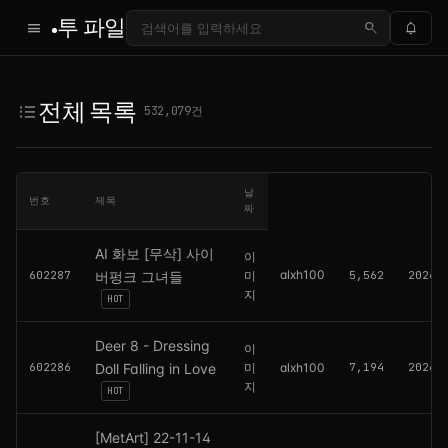
투 파일
menu
search
notifications
전체 목록 — 투 파일
전체 목록
format_list_bulleted
532,079건
날
번호
제목
짜
AI 화보 [무삭] 사이
이
alxh100
602287
버펑크 그녀들
미
5,562
2026.
지
HOT
Deer 8 - Dressing
이
602286
Doll Falling in Love
미
alxh100
7,194
2026.
지
HOT
[MetArt] 22-11-14