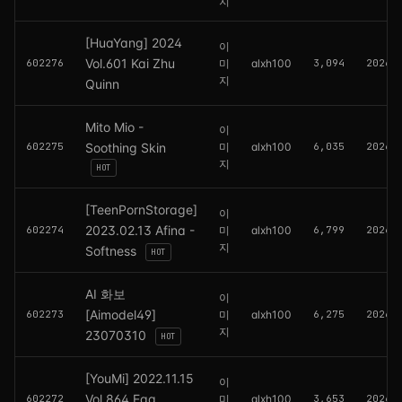
지
[HuaYang] 2024
이
Vol.601 Kai Zhu
602276
미
alxh100
3,094
2026.
지
Quinn
Mito Mio -
이
602275
Soothing Skin
미
alxh100
6,035
2026.
지
HOT
[TeenPornStorage]
이
2023.02.13 Afina -
602274
미
alxh100
6,799
2026.
지
Softness
HOT
AI 화보
이
[Aimodel49]
602273
미
alxh100
6,275
2026.
지
23070310
HOT
[YouMi] 2022.11.15
이
Vol.864 Egg
602272
미
alxh100
3,653
2026.