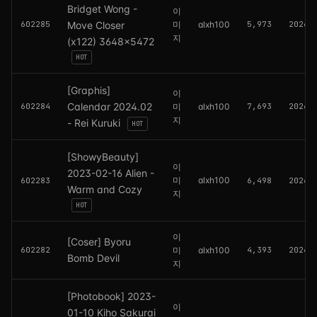
Bridget Wong -
이
602285
Move Closer
미
alxh100
5,973
2026.
지
(x122) 3648x5472
HOT
[Graphis]
이
Calendar 2024.02
602284
미
alxh100
7,693
2026.
지
- Rei Kuruki
HOT
[ShowyBeauty]
이
2023-02-16 Alien -
미
alxh100
602283
6,498
2026.
Warm and Cozy
지
HOT
이
[Coser] Byoru
602282
미
alxh100
4,393
2026.
Bomb Devil
지
[Photobook] 2023-
이
01-10 Kiho Sakurai