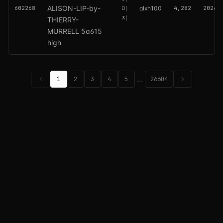
ALISON-LIP-by-
602268
미
alxh100
4,282
2026.
지
THIERRY-
MURRELL 5a615
high
chevron_left
…
chevron_right
1
2
3
4
5
26604