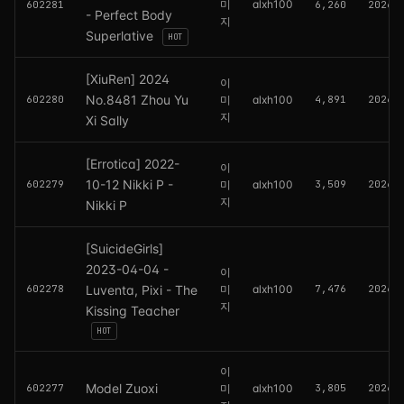
미
alxh100
602281
6,260
2026.
- Perfect Body
지
Superlative
HOT
[XiuRen] 2024
이
No.8481 Zhou Yu
602280
미
alxh100
4,891
2026.
지
Xi Sally
[Errotica] 2022-
이
10-12 Nikki P -
602279
미
alxh100
3,509
2026.
지
Nikki P
[SuicideGirls]
2023-04-04 -
이
602278
Luventa, Pixi - The
미
alxh100
7,476
2026.
지
Kissing Teacher
HOT
이
Model Zuoxi
602277
미
alxh100
3,805
2026.