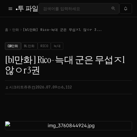
투 파일
menu
search
notifications
chevron_right
chevron_right
홈
만화
[bl만화] Rico-늑대 군은 무섭ㅈl 않ㅇr 3...
만화
BL만화
RICO
늑대
menu_book
[bl만화] Rico-늑대 군은 무섭ㅈl
않ㅇr 3권
시크리트쥬쥬
2026.07.09
6,112
person
calendar_today
visibility