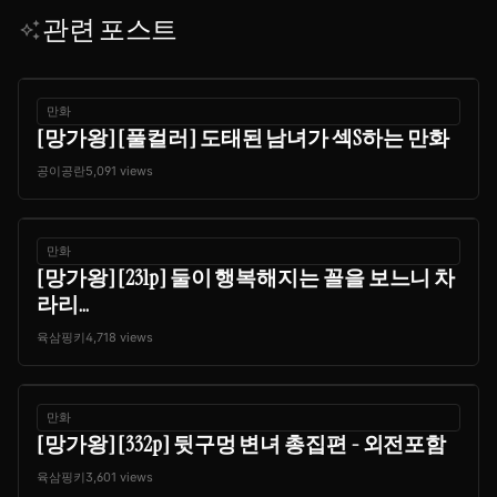
관련 포스트
auto_awesome
만화
[망가왕] [풀컬러] 도태된 남녀가 섹S하는 만화
공이공란
5,091 views
만화
[망가왕] [231p] 둘이 행복해지는 꼴을 보느니 차
라리...
육삼핑키
4,718 views
만화
[망가왕] [332p] 뒷구멍 변녀 총집편 - 외전포함
육삼핑키
3,601 views