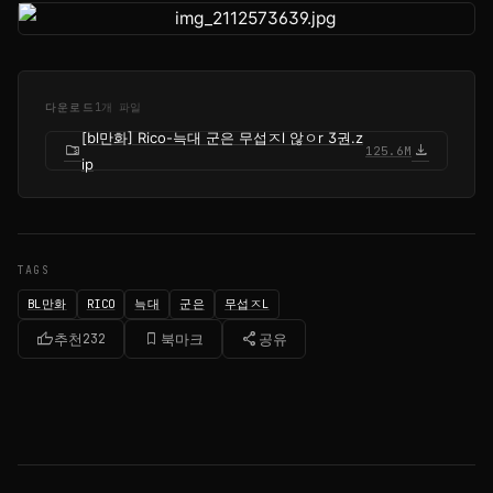
다운로드
1개 파일
[bl만화] Rico-늑대 군은 무섭ㅈl 않ㅇr 3권.z
folder_zip
download
125.6M
ip
TAGS
BL만화
RICO
늑대
군은
무섭ㅈL
thumb_up
bookmark_border
share
추천
232
북마크
공유