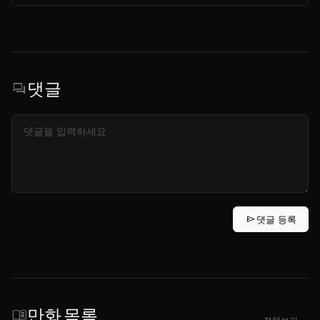
댓글
forum
send
댓글 등록
만화 목록
menu_book