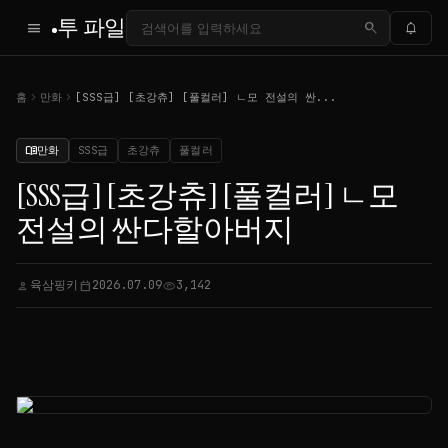
투 파일
menu
search
notifications
chevron_right
chevron_right
홈
만화
[SSS급] [초강츄] [풀컬러] ㄴ모 전설의 싼...
만화
SSS급
초강츄
풀컬러
menu_book
[SSS급] [초강츄] [풀컬러] ㄴ모
전설의 싼다할아버지
육삼핑키
2026.07.09
3,142
person
calendar_today
visibility