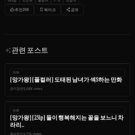
SSS급
초강츄
풀컬러
ㄴ모
전설의
thumb_up
bookmark_border
share
추천
200
북마크
공유
관련 포스트
auto_awesome
만화
[망가왕] [풀컬러] 도태된 남녀가 섹S하는 만화
공이공란
5,088 views
만화
[망가왕] [231p] 둘이 행복해지는 꼴을 보느니 차
라리...
육삼핑키
4,715 views