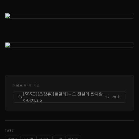
다운로드
1개 파일
[SSS급][초강츄][풀컬러]ㄴ모 전설의 싼다할
folder_zip
download
17.2M
아버지.zip
TAGS