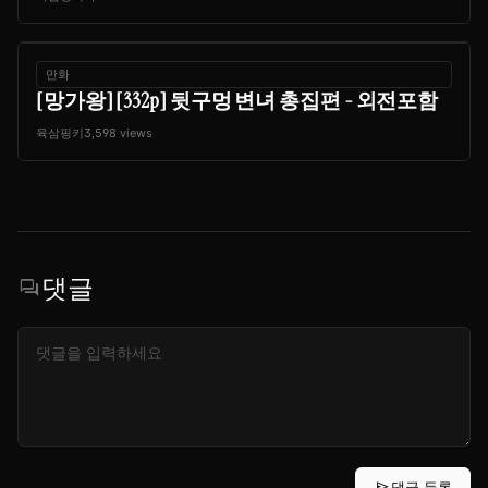
만화
[망가왕] [332p] 뒷구멍 변녀 총집편 - 외전포함
육삼핑키
3,598 views
댓글
forum
send
댓글 등록