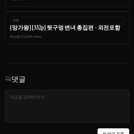
만화
[망가왕] [332p] 뒷구멍 변녀 총집편 - 외전포함
육삼핑키
3,629 views
댓글
forum
send
댓글 등록