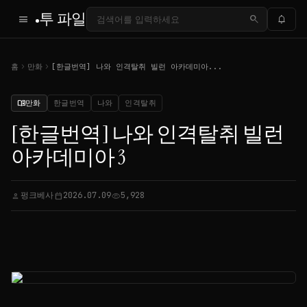
투 파일
menu
search
notifications
chevron_right
chevron_right
홈
만화
[한글번역] 나와 인격탈취 빌런 아카데미아...
만화
한글번역
나와
인격탈취
menu_book
[한글번역] 나와 인격탈취 빌런
아카데미아 3
펑크베사
2026.07.09
5,928
person
calendar_today
visibility