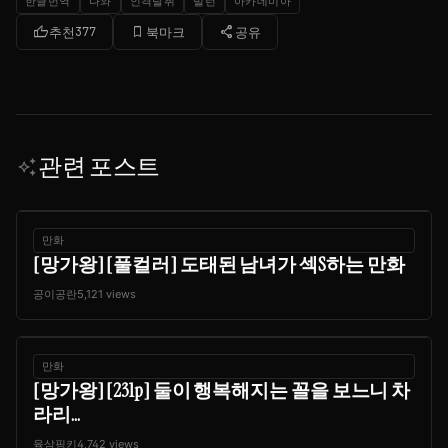
한글번역
나와
인격탈취
빌런
아카데미아
thumb_up
bookmark_border
share
추천
377
북마크
공유
관련 포스트
auto_awesome
만화
[망가왕] [풀컬러] 도태된 남녀가 섹S하는 만화
공이공란
5,121 views
만화
[망가왕] [231p] 둘이 행복해지는 꼴을 보느니 차
라리...
육삼핑키
4,742 views