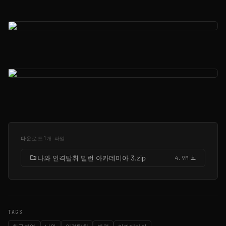
다운로드
1개 파일
folder_zip
download
나와 인격탈취 빌런 아카데미아 3.zip
4.9M
TAGS