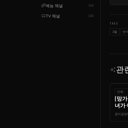
theater_comedy
예능 채널
310
tv_gen
TV 채널
126
TAGS
2월
번
관
auto_awesome
만화
[망가
녀가 
공이공란