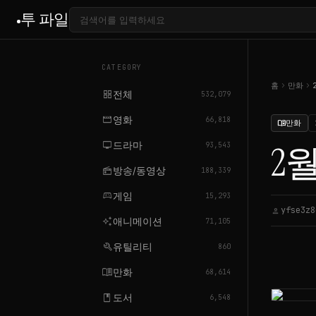
투 파일
CATEGORY
chevron_right
chevron_right
홈
만화
grid_view
전체
532,079
movie
영화
66,818
만화
menu_book
tv
드라마
2월
93,543
radio
방송/동영상
188,339
sports_esports
게임
15,293
yfse3z8
person
auto_awesome
애니메이션
71,105
build
유틸리티
860
menu_book
만화
68,614
book
도서
6,548