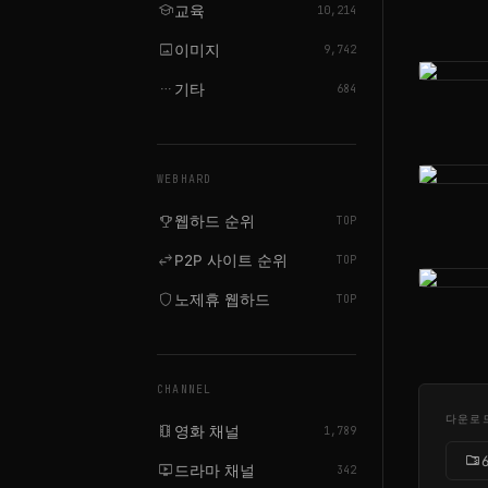
school
교육
10,214
image
이미지
9,742
more_horiz
기타
684
WEBHARD
emoji_events
웹하드 순위
TOP
swap_horiz
P2P 사이트 순위
TOP
shield
노제휴 웹하드
TOP
CHANNEL
다운로
local_movies
영화 채널
1,789
folder_zip
6
live_tv
드라마 채널
342