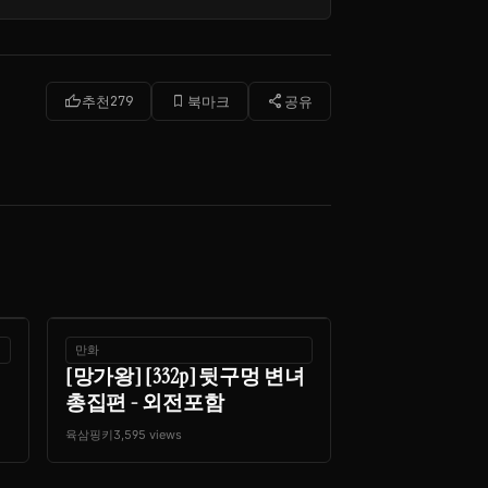
thumb_up
bookmark_border
share
추천
279
북마크
공유
만화
[망가왕] [332p] 뒷구멍 변녀
총집편 - 외전포함
육삼핑키
3,595 views