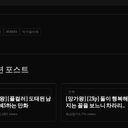
역
REWARD
막지말아줘
련 포스트
만화
왕] [풀컬러] 도태된 남
[망가왕] [231p] 둘이 행복해
섹S하는 만화
지는 꼴을 보느니 차라리...
5,085 views
육삼핑키
4,714 views