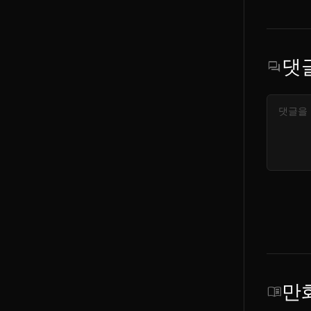
댓
forum
만
menu_book