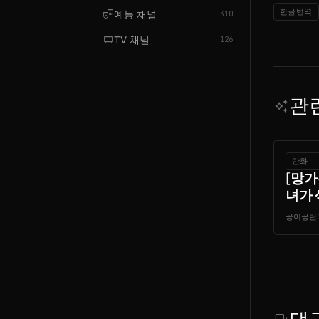
한글번역
theater_comedy
예능 채널
310
tv_gen
TV 채널
126
관
auto_awesome
만화
[망가
녀가 
공이공란