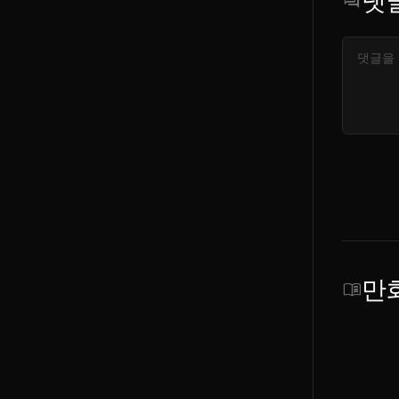
댓
forum
만
menu_book