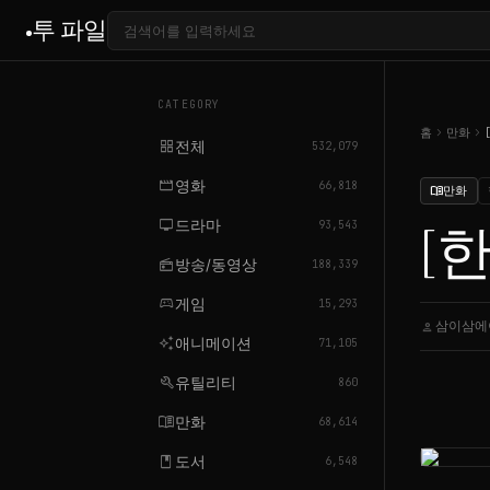
투 파일
CATEGORY
chevron_right
chevron_right
홈
만화
grid_view
전체
532,079
movie
영화
66,818
만화
menu_book
tv
드라마
[
93,543
radio
방송/동영상
188,339
sports_esports
게임
15,293
삼이삼에
person
auto_awesome
애니메이션
71,105
build
유틸리티
860
menu_book
만화
68,614
book
도서
6,548