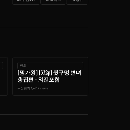
만화
[망가왕] [332p] 뒷구멍 변녀
총집편 - 외전포함
육삼핑키
3,623 views