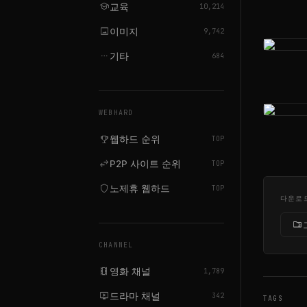
school
교육
10,214
image
이미지
9,742
more_horiz
기타
684
WEBHARD
emoji_events
웹하드 순위
TOP
swap_horiz
P2P 사이트 순위
TOP
shield
노제휴 웹하드
TOP
다운로
folder_zip
CHANNEL
local_movies
영화 채널
1,789
live_tv
드라마 채널
342
TAGS