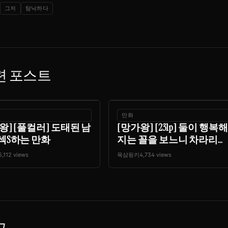
그저
탐닉하다
련 포스트
만화
왕] [풀컬러] 도태된 남
[망가왕] [231p] 둘이 행복해
섹S하는 만화
지는 꼴을 보느니 차라리...
5,112 views
육삼핑키
4,734 views