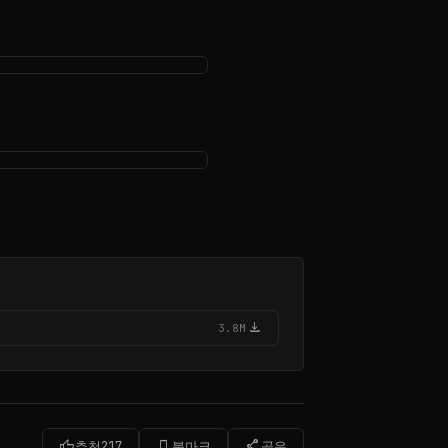
download
3.8M
thumb_up
bookmark_border
share
추천
217
북마크
공유