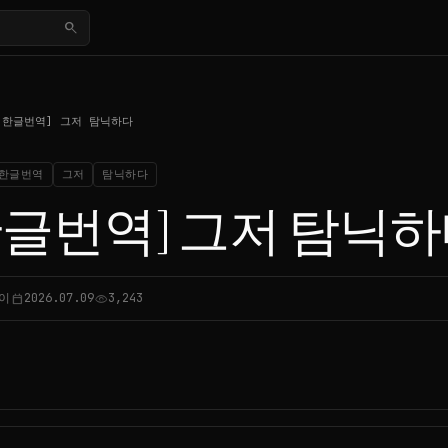
search
[한글번역] 그저 탐닉하다
한글번역
그저
탐닉하다
한글번역] 그저 탐닉
이
2026.07.09
3,243
calendar_today
visibility