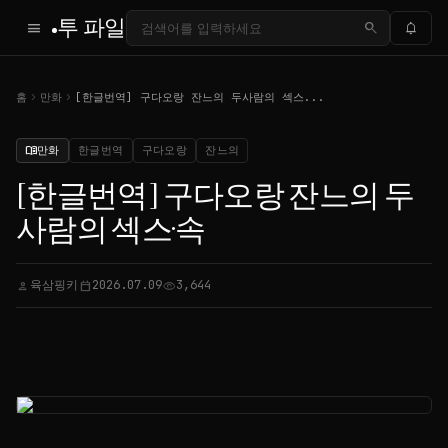
투 파일
menu
search
notifications
chevron_right
chevron_right
홈
만화
[한글번역] 구다오랑 잔느의 두사람의 섹스...
만화
한글번역
구다오랑
잔느의
menu_book
[한글번역] 구다오랑 잔느의 두
사람의 섹스·속
육삼핑키
2026.07.09
3,644
person
calendar_today
visibility