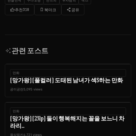
한글번역
구다오랑
잔느의
두사람의
섹스
thumb_up
bookmark_border
share
추천
318
북마크
공유
관련 포스트
auto_awesome
만화
[망가왕] [풀컬러] 도태된 남녀가 섹S하는 만화
공이공란
5,095 views
만화
[망가왕] [231p] 둘이 행복해지는 꼴을 보느니 차
라리...
육삼핑키
4,721 views