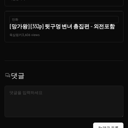
만화
[망가왕] [332p] 뒷구멍 변녀 총집편 - 외전포함
육삼핑키
3,606 views
댓글
forum
send
댓글 등록