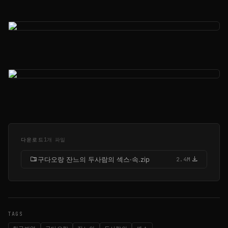
다운로드
1개 파일
folder_zip
download
구다오랑 잔느의 두사람의 섹스·속.zip
2.4M
TAGS