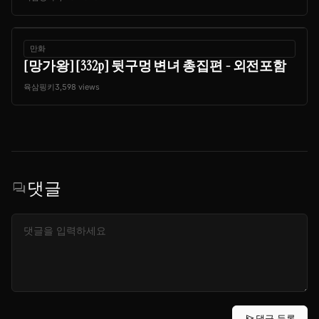
만화
[망가왕] [332p] 뒷구멍 변녀 총집편 - 외전포함
육삼핑키
3,598 views
댓글
forum
send
댓글 등록