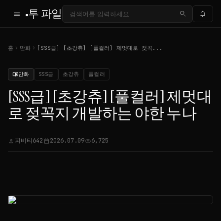
투 파일
menu
search
notifications
chevron_right
chevron_right
홈
만화
[SSS급] [초강츄] [풀컬러] 제멋대로 젖꼭...
만화
SSS급
초강츄
풀컬러
menu_book
[SSS급] [초강츄] [풀컬러] 제멋대
로 젖꼭지 개발하는 야한 누나
피비티642
2026.07.09
6,725
person
calendar_today
visibility