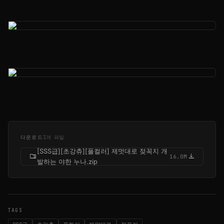
다운로드
1개 파일
[SSS급][초강츄][풀컬러] 제멋대로 젖꼭지 개
folder_zip
download
16.0M
발하는 야한 누나.zip
TAGS