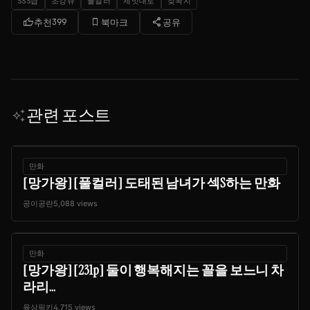
SSS급
초강츄
풀컬러
제멋대로
젖꼭지
thumb_up
bookmark_border
share
추천
399
북마크
공유
관련 포스트
auto_awesome
만화
[망가왕] [풀컬러] 도태된 남녀가 섹S하는 만화
공이공란
5,088 views
만화
[망가왕] [231p] 둘이 행복해지는 꼴을 보느니 차
라리...
육삼핑키
4,715 views