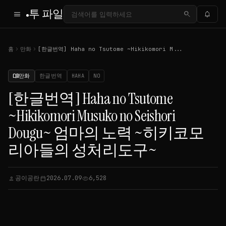
투 파일
menu
search
notifications
chevron_right
chevron_right
홈
만화
[한글번역] Haha no Tsutome ~Hikikomori M...
만화
한글번역
HAHA
NO
menu_book
[한글번역] Haha no Tsutome
~Hikikomori Musuko no Seishori
Dougu~ 엄마의 노력 ~히키코모
리아들의 성처리도구~
공이공란
2026.07.09
6,528
person
calendar_today
visibility