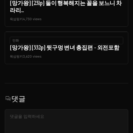
[망가왕] [231p] 둘이 행복해지는 꼴을 보느니 차
라리...
육삼핑키
4,730 views
만화
[망가왕] [332p] 뒷구멍 변녀 총집편 - 외전포함
육삼핑키
3,620 views
댓글
forum