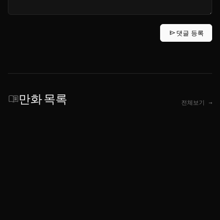
send
댓글 등록
만화 목록
menu_book
전체보기 →