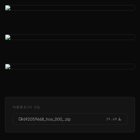
다운로드
1개 파일
folder_zip
download
692059668_hos_000_.zip
39.6M