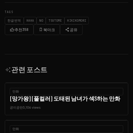
TAGS
한글번역
HAHA
NO
TSUTOME
HIKIKOMORI
thumb_up
bookmark_border
share
추천
358
북마크
공유
관련 포스트
auto_awesome
만화
[망가왕] [풀컬러] 도태된 남녀가 섹S하는 만화
공이공란
5,106 views
만화