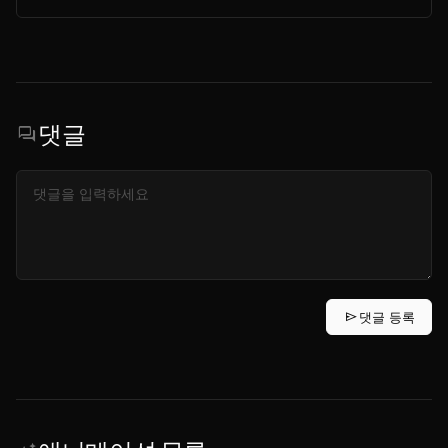
댓글
forum
send
댓글 등록