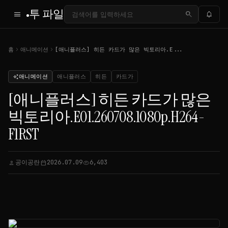
투 파일
menu
search
notifications
chevron_right
chevron_right
홈
애니메이션
[애니플러스] 히든 카드가 많은 빅토리아.E...
애니메이션
애니플러스
히든
카드가
auto_awesome
[애니플러스] 히든 카드가 많은
빅토리아.E01.260708.1080p.H264-
F1RST
공이공란
2026.07.09
6,403
person
calendar_today
visibility