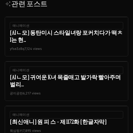
관련 포스트
auto_awesome
애니메이션
[AIㄴ모] 동탄미시 스타일녀랑 포커치다가 떡ㅊ
I는 현...
yfse3z8q
7,124 views
애니메이션
[AIㄴ모] 귀여운 K녀 목줄매고 발가락 빨아주며
벌리...
공이공란
6,217 views
애니메이션
[최신애니] 원 피 스 - 제 1172화 [한글자막]
육삼핑키
7,895 views