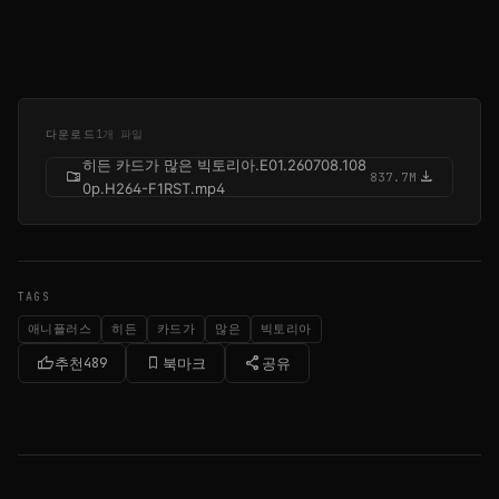
다운로드
1개 파일
히든 카드가 많은 빅토리아.E01.260708.108
folder_zip
download
837.7M
0p.H264-F1RST.mp4
TAGS
애니플러스
히든
카드가
많은
빅토리아
thumb_up
bookmark_border
share
추천
489
북마크
공유