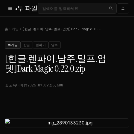
투 파일
menu
search
notifications
chevron_right
chevron_right
홈
게임
[한글.렌파이.남주.밀프.업뎃]Dark Magic 0...
게임
한글
렌파이
남주
sports_esports
[한글.렌파이.남주.밀프.업
뎃]Dark Magic 0.22.0.zip
고속터미
2026.07.09
5,688
person
calendar_today
visibility