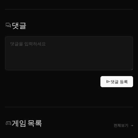
댓글
forum
send
댓글 등록
게임 목록
sports_esports
전체보기 →