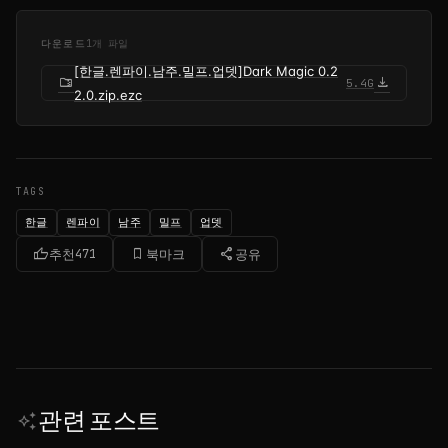
다운로드
1개 파일
[한글.렌파이.남주.밀프.업뎃]Dark Magic 0.2
folder_zip
download
5.4G
2.0.zip.ezc
TAGS
한글
렌파이
남주
밀프
업뎃
thumb_up
bookmark_border
share
추천
471
북마크
공유
관련 포스트
auto_awesome