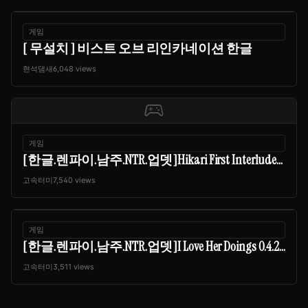
게임
[ 무설치 ] 비스트 오브 리인카네이션 한글
현석댐새
6,048 views
sports_esports
게임
[한글.렌파이.남주.NTR.업뎃]Hikari First Interlude...
고속터미
7,540 views
게임
[한글.렌파이.남주.NTR.업뎃]I Love Her Doings 0.4.2...
고속터미
3,511 views