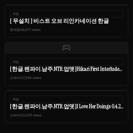
게임
[ 무설치 ] 비스트 오브 리인카네이션 한글
현석댐새
6,071 views
sports_esports
게임
[한글.렌파이.남주.NTR.업뎃]Hikari First Interlude...
고속터미
7,558 views
게임
[한글.렌파이.남주.NTR.업뎃]I Love Her Doings 0.4.2...
고속터미
3,529 views