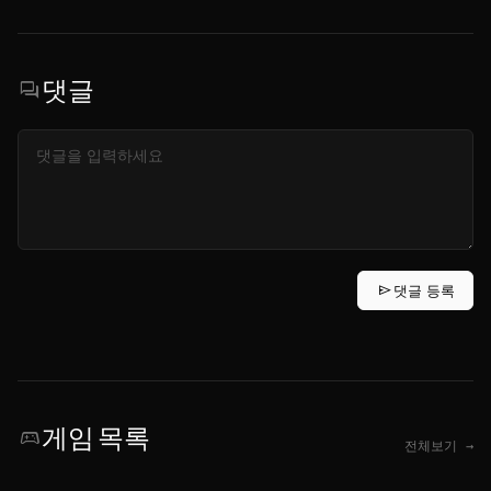
댓글
forum
send
댓글 등록
게임 목록
sports_esports
전체보기 →