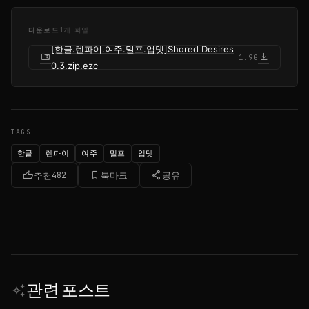
다운로드
1개 파일
[한글.렌파이.여주.밀프.업뎃]Shared Desires
folder_zip
download
1.9G
0.3.zip.ezc
TAGS
한글
렌파이
여주
밀프
업뎃
thumb_up
bookmark_border
share
추천
482
북마크
공유
관련 포스트
auto_awesome