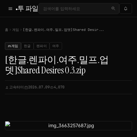
투 파일
menu
search
notifications
chevron_right
chevron_right
홈
게임
[한글.렌파이.여주.밀프.업뎃]Shared Desir...
게임
한글
렌파이
여주
sports_esports
[한글.렌파이.여주.밀프.업
뎃]Shared Desires 0.3.zip
고속터미
2026.07.09
4,070
person
calendar_today
visibility