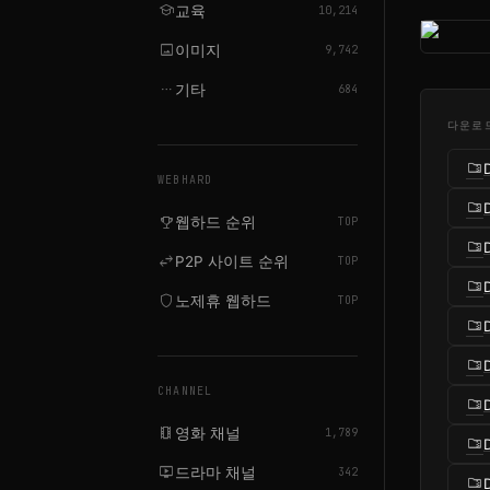
school
교육
10,214
image
이미지
9,742
more_horiz
기타
684
다운로
folder_zip
WEBHARD
folder_zip
emoji_events
웹하드 순위
TOP
folder_zip
swap_horiz
P2P 사이트 순위
TOP
folder_zip
shield
노제휴 웹하드
TOP
folder_zip
folder_zip
CHANNEL
folder_zip
local_movies
영화 채널
1,789
folder_zip
live_tv
드라마 채널
342
folder_zip