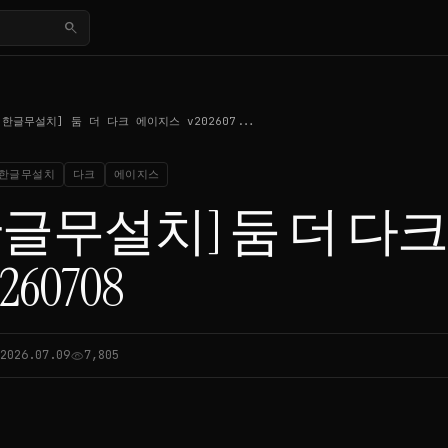
search
[한글무설치] 둠 더 다크 에이지스 v202607...
한글무설치
다크
에이지스
한글무설치] 둠 더 다
260708
2026.07.09
7,805
visibility