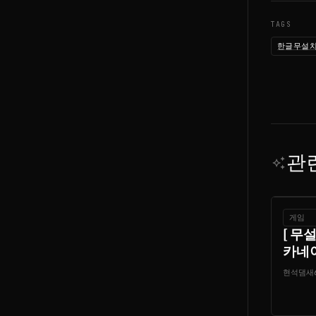
TAGS
한글무설
관
auto_awesome
게임
[ 무
카네
현석댐새