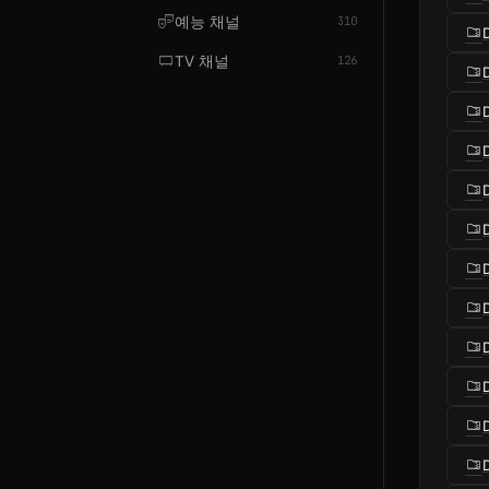
theater_comedy
예능 채널
310
folder_zip
tv_gen
TV 채널
126
folder_zip
folder_zip
folder_zip
folder_zip
folder_zip
folder_zip
folder_zip
folder_zip
folder_zip
folder_zip
folder_zip