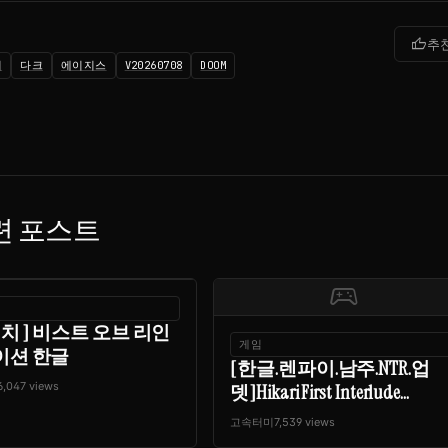
thumb_up
추
치
다크
에이지스
V20260708
DOOM
련 포스트
sports_esports
설치 ] 비스트 오브 리인
게임
이션 한글
[한글.렌파이.남주.NTR.업
6,047 views
뎃]Hikari First Interlude...
고속터미
7,539 views