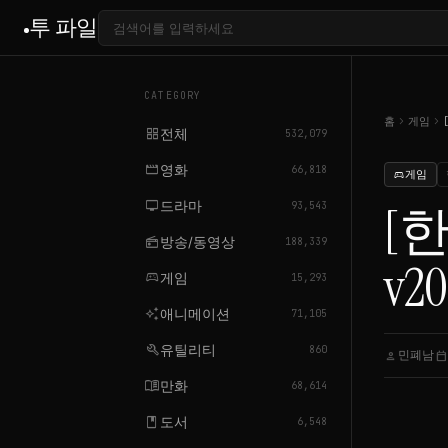
투 파일
CATEGORY
chevron_right
chevron_right
홈
게임
grid_view
전체
532,079
movie
영화
66,818
게임
sports_esports
tv
드라마
[
93,543
radio
방송/동영상
188,339
v20
sports_esports
게임
15,293
auto_awesome
애니메이션
71,105
build
유틸리티
860
민폐남
person
calendar_today
menu_book
만화
68,614
book
도서
6,548