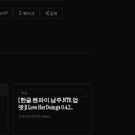
bookmark_border
share
천
437
북마크
공유
게임
[한글.렌파이.남주.NTR.업
뎃]I Love Her Doings 0.4.2...
고속터미
3,510 views