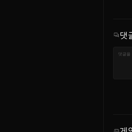
댓
forum
게
sports_esports