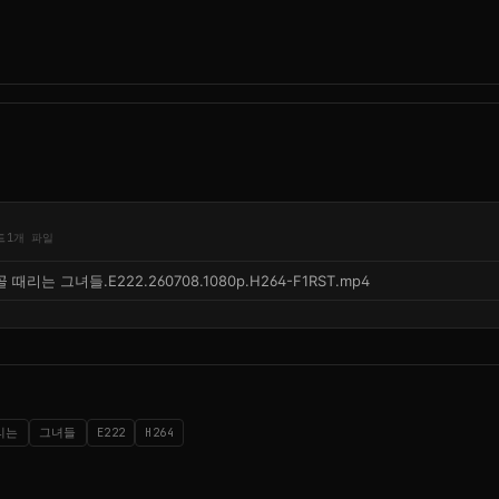
드
1개 파일
골 때리는 그녀들.E222.260708.1080p.H264-F1RST.mp4
리는
그녀들
E222
H264