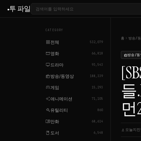
투 파일
CATEGORY
chevron_right
홈
방송/
grid_view
전체
532,079
movie
영화
66,818
방송/동
radio
tv
드라마
[S
93,543
radio
방송/동영상
188,339
들.
sports_esports
게임
15,293
auto_awesome
애니메이션
71,105
먼2
build
유틸리티
860
menu_book
만화
68,614
오늘지진
person
book
도서
6,548