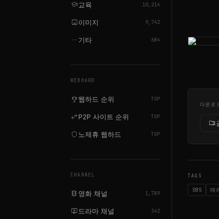
school
교육
10,214
image
이미지
9,742
more_horiz
기타
684
WEBHARD
emoji_events
웹하드 순위
TOP
다운로
swap_horiz
P2P 사이트 순위
TOP
folder_zip
shield
노제휴 웹하드
TOP
CHANNEL
TAGS
SBS
때
local_movies
영화 채널
1,789
live_tv
드라마 채널
342