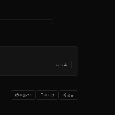
download
3.4G
thumb_up
bookmark_border
share
추천
238
북마크
공유