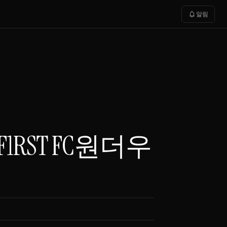
notifications
알림
64-F1RST FC원더우