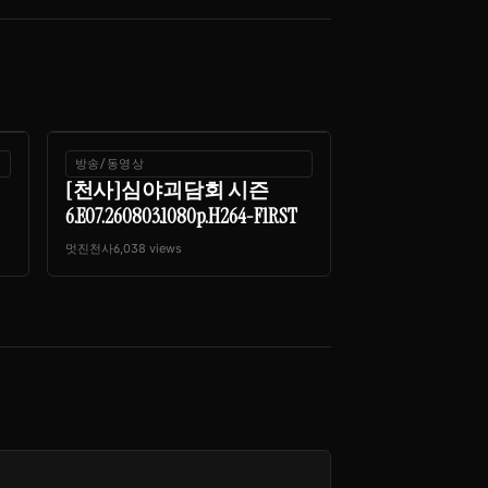
방송/동영상
[천사]심야괴담회 시즌
6.E07.260803.1080p.H264-F1RST
멋진천사
6,038 views