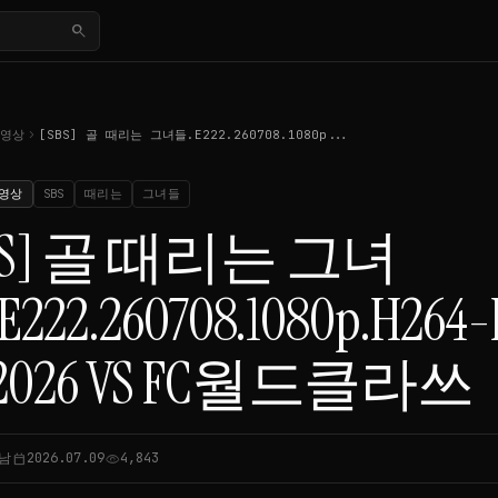
search
chevron_right
동영상
[SBS] 골 때리는 그녀들.E222.260708.1080p...
영상
SBS
때리는
그녀들
BS] 골 때리는 그녀
E222.260708.1080p.H2
026 VS FC월드클라쓰
남
2026.07.09
4,843
calendar_today
visibility