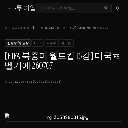
투 파일
menu
search
notifications
chevron_right
chevron_right
홈
방송/동영상
[FIFA 북중미 월드컵 16강] 미국 vs 벨기에...
방송/동영상
FIFA
북중미
월드컵
radio
[FIFA 북중미 월드컵 16강] 미국 vs
벨기에 260707
oori153
2026.07.09
7,109
person
calendar_today
visibility