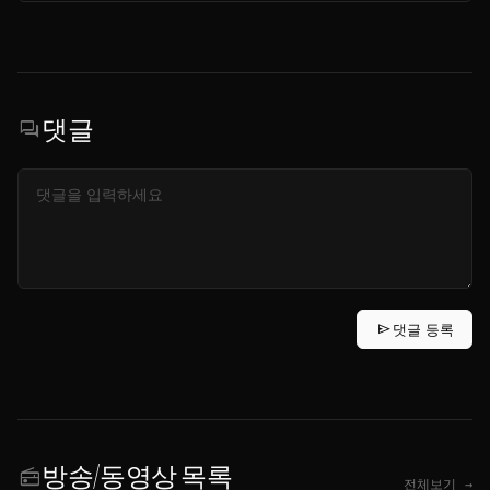
댓글
forum
send
댓글 등록
방송/동영상 목록
radio
전체보기 →