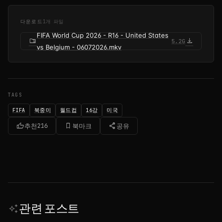
다운로드
1개 파일
FIFA World Cup 2026 - R16 - United States
folder_zip
download
5.2G
vs Belgium - 06072026.mkv
TAGS
FIFA
북중미
월드컵
16강
미국
thumb_up
bookmark_border
share
추천
216
북마크
공유
관련 포스트
auto_awesome