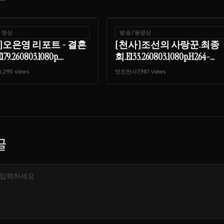
동영상
방송/동영상
]오은영 리포트 - 결혼
[천사]조선의 사랑꾼.최종
9.260803.1080p....
회.E133.260803.1080p.H264-...
6,295 views
멋진천사
7,981 views
글