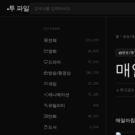
투 파일
CATEGORY
chevron_right
홈
방송/
grid_view
전체
532,079
movie
영화
66,818
방송/동
radio
tv
드라마
매일
93,543
radio
방송/동영상
188,339
sports_esports
게임
15,293
최고급소
person
ca
auto_awesome
애니메이션
71,105
build
유틸리티
860
menu_book
만화
68,614
매일아침.E
book
도서
6,548