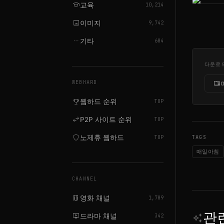
school
교육
10,214
image
이미지
9,742
more_horiz
기타
684
다운로
folder_zip
WEBHARD
emoji_events
웹하드 순위
TOP
swap_horiz
P2P 사이트 순위
TOP
shield
노제휴 웹하드
TOP
TAGS
매일아침
CHANNEL
local_movies
영화 채널
1,789
관
live_tv
auto_awesome
드라마 채널
342