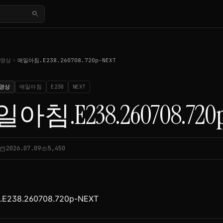
search
chevron_right
동영상
매일아침.E238.260708.720p-NEXT
영상
매일아침
E238
NEXT
아침.E238.260708.720
2026.07.09
5,450
lendar_today
visibility
238.260708.720p-NEXT