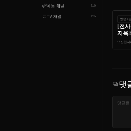
theater_comedy
예능 채널
310
tv_gen
TV 채널
126
방송/
[천사
지옥.E17
멋진천사
댓
forum