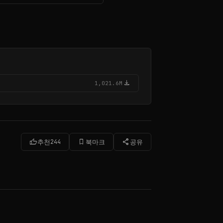
download
1,021.6M
thumb_up
bookmark_border
share
추천
244
북마크
공유