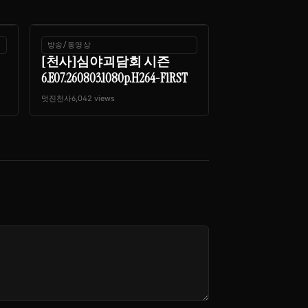
방송/동영상
[천사]심야괴담회 시즌
6.E07.260803.1080p.H264-F1RST
멋진천사
6,042 views