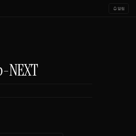
notifications
알림
p-NEXT