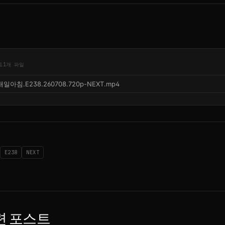
드
1개 파일
매일아침.E238.260708.720p-NEXT.mp4
E238
NEXT
련 포스트