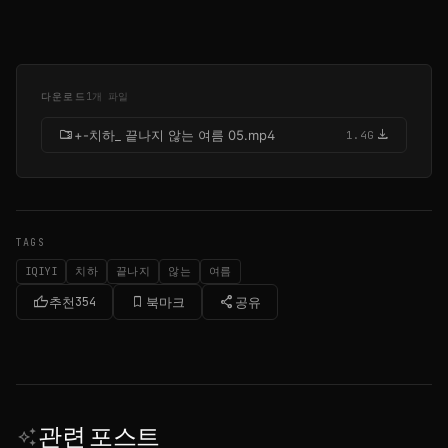
다운로드
1개 파일
folder_zip
download
+-치하_ 끝나지 않는 여름 05.mp4
1.4G
TAGS
IQIYI
치하
끝나지
않는
여름
thumb_up
bookmark_border
share
추천
354
북마크
공유
관련 포스트
auto_awesome