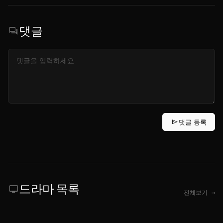
댓글
forum
send
댓글 등록
드라마 목록
tv
전체보기 →