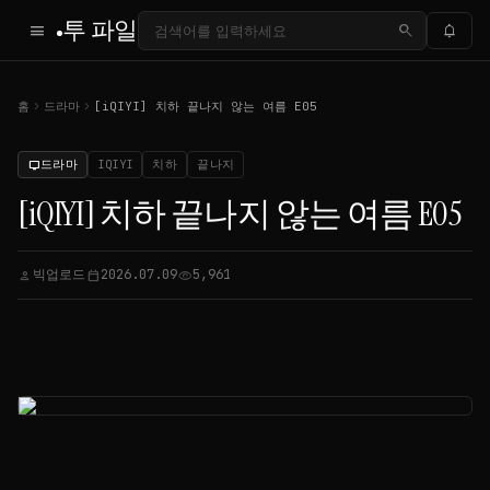
투 파일
menu
search
notifications
chevron_right
chevron_right
홈
드라마
[iQIYI] 치하 끝나지 않는 여름 E05
드라마
IQIYI
치하
끝나지
tv
[iQIYI] 치하 끝나지 않는 여름 E05
빅업로드
2026.07.09
5,961
person
calendar_today
visibility