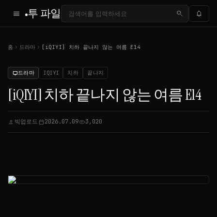
투 파일
menu
search
notifications
chevron_right
chevron_right
홈
드라마
[iQIYI] 치하 끝나지 않는 여름 E14
드라마
IQIYI
치하
끝나지
tv
[iQIYI] 치하 끝나지 않는 여름 E14
빅업로드
2026.07.09
3,020
person
calendar_today
visibility