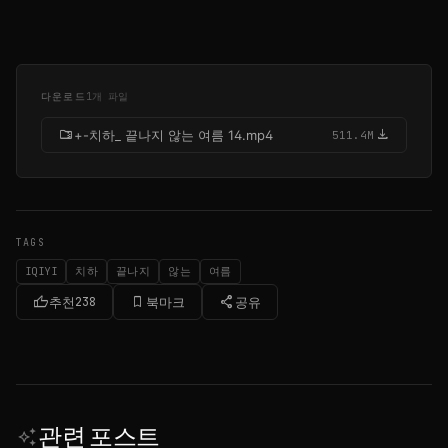
다운로드
1개 파일
folder_zip
download
+-치하_ 끝나지 않는 여름 14.mp4
511.4M
TAGS
IQIYI
치하
끝나지
않는
여름
thumb_up
bookmark_border
share
추천
238
북마크
공유
관련 포스트
auto_awesome