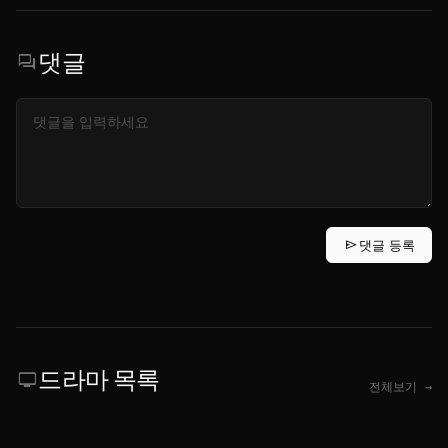
댓글
forum
send
댓글 등록
드라마 목록
tv
전체보기 →