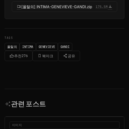
folder_zip
download
[올탈의] INTIMA-GENEVIEVE-GANDI.zip
175.5M
TAGS
올탈의
INTIMA
GENEVIEVE
GANDI
thumb_up
bookmark_border
share
추천
276
북마크
공유
관련 포스트
auto_awesome
이미지