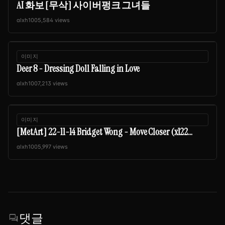
AI 화보 [무삭] 사이버펑크 그녀들
alxh100
5,584 views
이미지
Deer 8 - Dressing Doll Falling in Love
alxh100
7,213 views
이미지
[MetArt] 22-11-14 Bridget Wong - Move Closer (x122...
alxh100
5,997 views
댓글
forum