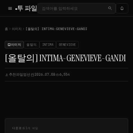
투 파일
menu
search
notifications
chevron_right
chevron_right
홈
이미지
[올탈의] INTIMA-GENEVIEVE-GANDI
이미지
올탈의
INTIMA
GENEVIEVE
image
[올탈의] INTIMA-GENEVIEVE-GANDI
추천파일엄선
2026.07.08
6,554
person
calendar_today
visibility
다운로드
1개 파일