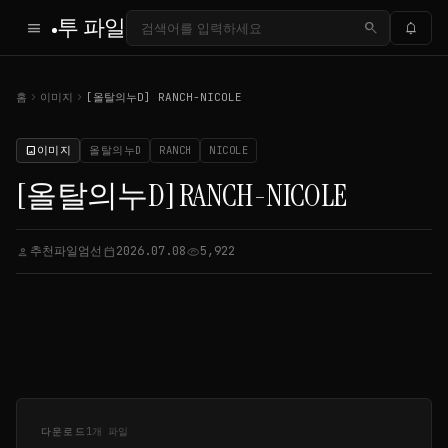
투 파일
menu
search
notifications
chevron_right
chevron_right
홈
이미지
[올탈의누D] RANCH-NICOLE
이미지
올탈의누D
RANCH
NICOLE
image
[올탈의누D] RANCH-NICOLE
추천파일엄선
2026.07.08
5,922
person
calendar_today
visibility
다운로드
1개 파일