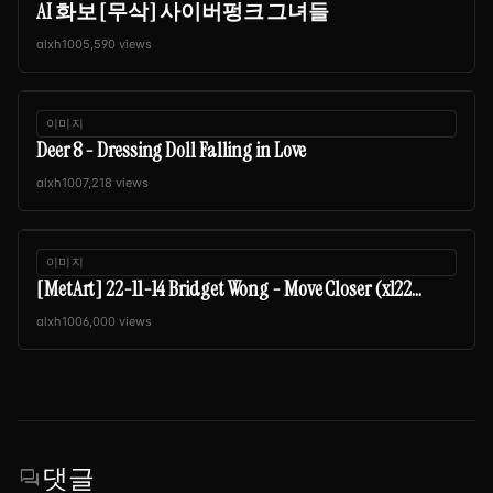
AI 화보 [무삭] 사이버펑크 그녀들
alxh100
5,590 views
이미지
Deer 8 - Dressing Doll Falling in Love
alxh100
7,218 views
이미지
[MetArt] 22-11-14 Bridget Wong - Move Closer (x122...
alxh100
6,000 views
댓글
forum