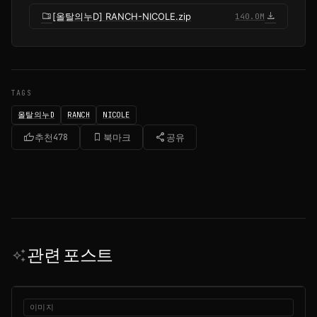
folder_zip
download
[올탈의누D] RANCH-NICOLE.zip
140.0M
TAGS
올탈의누D
RANCH
NICOLE
thumb_up
bookmark_border
share
추천
478
북마크
공유
관련 포스트
auto_awesome
이미지