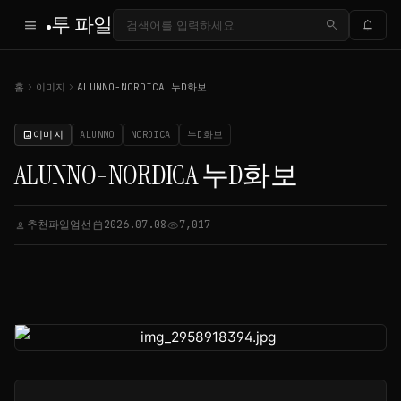
투 파일
menu
search
notifications
chevron_right
chevron_right
홈
이미지
ALUNNO-NORDICA 누D화보
이미지
ALUNNO
NORDICA
누D화보
image
ALUNNO-NORDICA 누D화보
추천파일엄선
2026.07.08
7,017
person
calendar_today
visibility