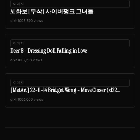
이미지
AI 화보 [무삭] 사이버펑크 그녀들
alxh100
5,590 views
이미지
Deer 8 - Dressing Doll Falling in Love
alxh100
7,218 views
이미지
[MetArt] 22-11-14 Bridget Wong - Move Closer (x122...
alxh100
6,000 views