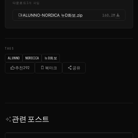
다운로드
1개 파일
folder_zip
download
ALUNNO-NORDICA 누D화보.zip
160.2M
TAGS
ALUNNO
NORDICA
누D화보
thumb_up
bookmark_border
share
추천
292
북마크
공유
관련 포스트
auto_awesome