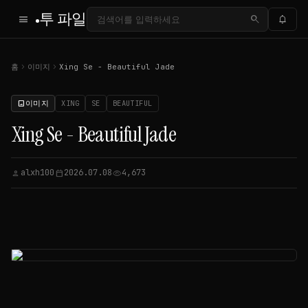
투 파일
menu
search
notifications
chevron_right
chevron_right
홈
이미지
Xing Se - Beautiful Jade
이미지
XING
SE
BEAUTIFUL
image
Xing Se - Beautiful Jade
alxh100
2026.07.08
4,673
person
calendar_today
visibility