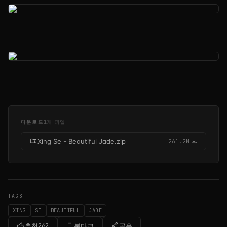
다운로드
1개 파일
folder_zip
download
Xing Se - Beautiful Jade.zip
261.2M
TAGS
XING
SE
BEAUTIFUL
JADE
thumb_up
bookmark_border
share
추천
262
북마크
공유