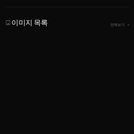
이미지 목록
image
전체보기 →
개인정보처리방침
|
연락처