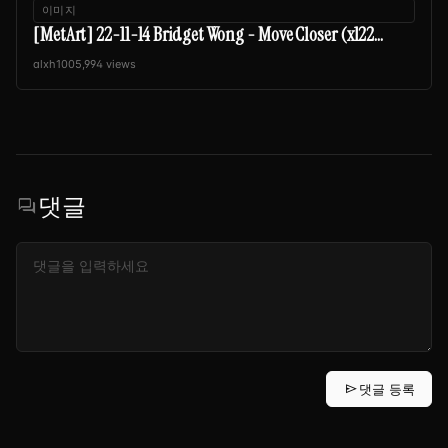
이미지
[MetArt] 22-11-14 Bridget Wong - Move Closer (x122...
alxh100
5,994 views
댓글
forum
send
댓글 등록