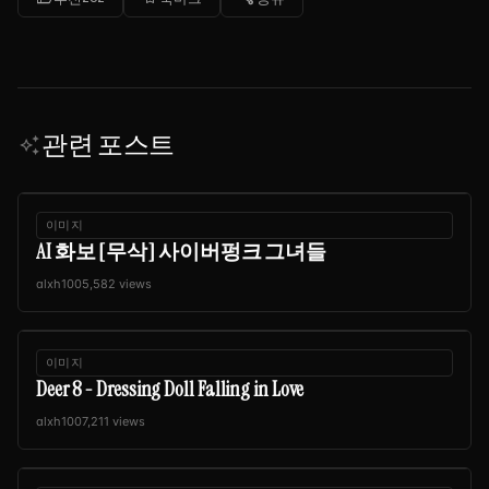
관련 포스트
auto_awesome
이미지
AI 화보 [무삭] 사이버펑크 그녀들
alxh100
5,582 views
이미지
Deer 8 - Dressing Doll Falling in Love
alxh100
7,211 views