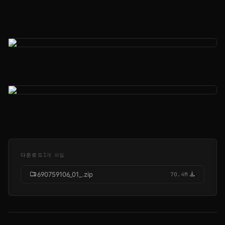
다운로드
1개 파일
folder_zip
download
690759106_01_.zip
70.4M