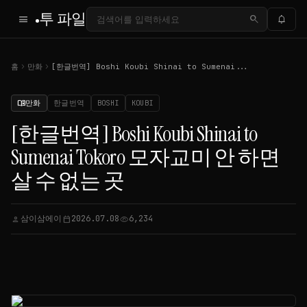
투 파일
menu
search
notifications
chevron_right
chevron_right
홈
만화
[한글번역] Boshi Koubi Shinai to Sumenai...
만화
한글번역
BOSHI
KOUBI
menu_book
[한글번역] Boshi Koubi Shinai to
Sumenai Tokoro 모자교미 안 하면
살 수 없는 곳
삼이삼에이
2026.07.08
6,234
person
calendar_today
visibility