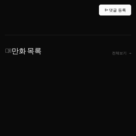
send
댓글 등록
만화 목록
menu_book
전체보기 →