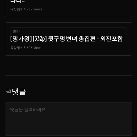
라리...
육삼핑키
4,737 views
만화
[망가왕] [332p] 뒷구멍 변녀 총집편 - 외전포함
육삼핑키
3,626 views
댓글
forum