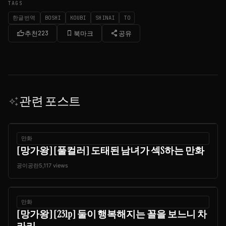
TAGS
한글번역
BOSHI
KOUBI
SHINAI
TO
thumb_up
bookmark_border
share
추천
223
북마크
공유
관련 포스트
auto_awesome
만화
[망가왕] [풀컬러] 도태된 남녀가 섹S하는 만화
공이공란
5,117 views
만화
[망가왕] [231p] 둘이 행복해지는 꼴을 보느니 차