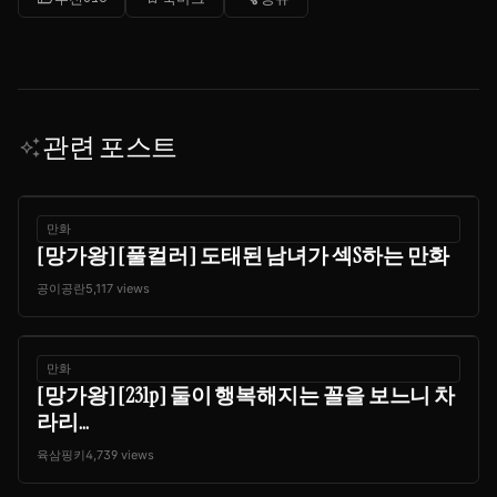
관련 포스트
auto_awesome
만화
[망가왕] [풀컬러] 도태된 남녀가 섹S하는 만화
공이공란
5,117 views
만화
[망가왕] [231p] 둘이 행복해지는 꼴을 보느니 차
라리...
육삼핑키
4,739 views