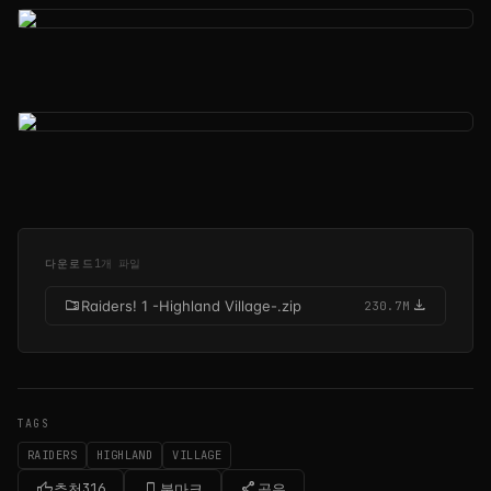
다운로드
1개 파일
folder_zip
download
Raiders! 1 -Highland Village-.zip
230.7M
TAGS
RAIDERS
HIGHLAND
VILLAGE
thumb_up
bookmark_border
share
추천
316
북마크
공유