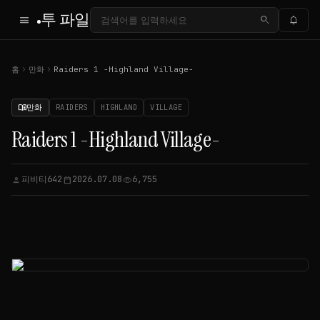
투 파일
menu
search
notifications
chevron_right
chevron_right
홈
만화
Raiders 1 -Highland Village-
만화
RAIDERS
HIGHLAND
VILLAGE
menu_book
Raiders 1 -Highland Village-
피비티642
2026.07.08
6,755
person
calendar_today
visibility