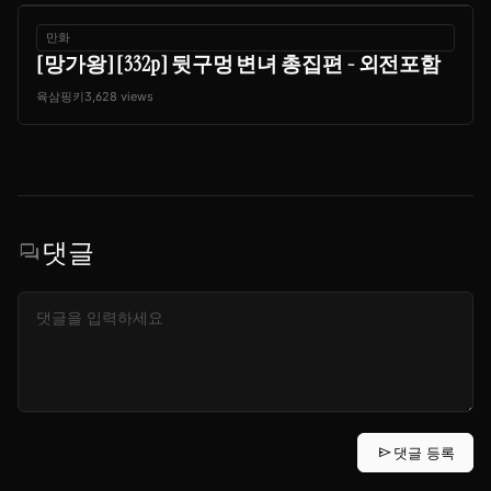
만화
[망가왕] [332p] 뒷구멍 변녀 총집편 - 외전포함
육삼핑키
3,628 views
댓글
forum
send
댓글 등록