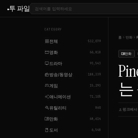
투 파일
CATEGORY
chevron_right
chevron_right
홈
만화
grid_view
전체
532,079
movie
영화
66,818
만화
menu_book
tv
드라마
Pi
93,543
radio
방송/동영상
188,339
는
sports_esports
게임
15,293
auto_awesome
애니메이션
71,105
build
유틸리티
860
펑크베사
person
ca
menu_book
만화
68,614
book
도서
6,548