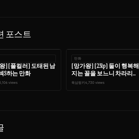
련 포스트
만화
왕] [풀컬러] 도태된 남
[망가왕] [231p] 둘이 행복해
섹S하는 만화
지는 꼴을 보느니 차라리...
5,106 views
육삼핑키
4,730 views
글