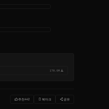
download
178.0M
thumb_up
bookmark_border
share
추천
442
북마크
공유