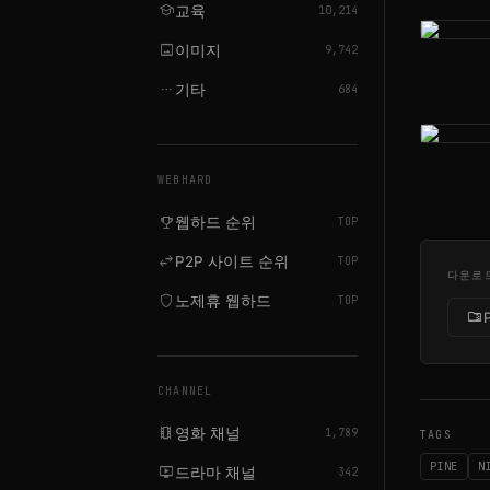
school
교육
10,214
image
이미지
9,742
more_horiz
기타
684
WEBHARD
emoji_events
웹하드 순위
TOP
swap_horiz
P2P 사이트 순위
TOP
다운로
shield
노제휴 웹하드
TOP
folder_zip
CHANNEL
local_movies
영화 채널
1,789
TAGS
PINE
N
live_tv
드라마 채널
342