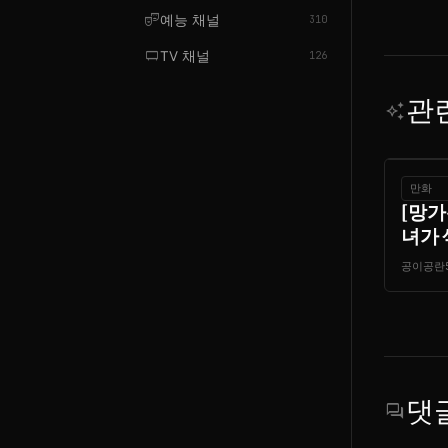
theater_comedy
예능 채널
310
tv_gen
TV 채널
126
관
auto_awesome
만화
[망가
녀가 
공이공란
댓
forum