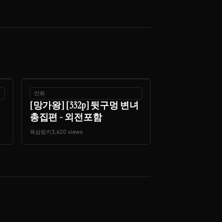
만화
[망가왕] [332p] 뒷구멍 변녀
총집편 - 외전포함
육삼핑키
3,620 views