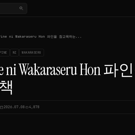
search
Pine ni Wakaraseru Hon 파인을 참교육하는...
PINE
NI
WAKARASERU
ne ni Wakaraseru H
 책
2026.07.08
4,878
lendar_today
visibility