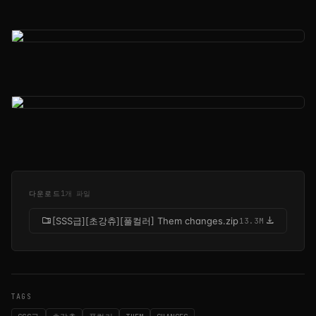
다운로드
1개 파일
folder_zip
download
[SSS급][초강츄][풀컬러] Them changes.zip
13.3M
TAGS