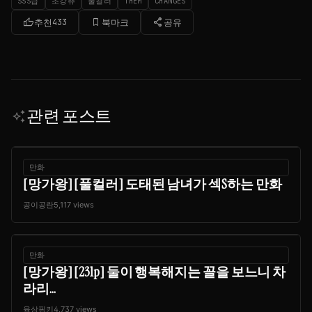
SSS급
초강츄
풀컬러
THEM
CHANGES
thumb_up
bookmark_border
share
추천
433
북마크
공유
관련 포스트
auto_awesome
만화
[망가왕] [풀컬러] 도태된 남녀가 섹S하는 만화
공이공란
5,117 views
만화
[망가왕] [231p] 둘이 행복해지는 꼴을 보느니 차
라리...
육삼핑키
4,737 views