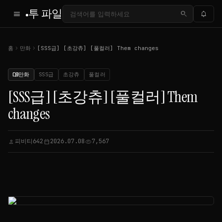
투 파일
menu
search
notifications
chevron_right
chevron_right
홈
만화
[SSS급] [초강츄] [풀컬러] Them changes
만화
SSS급
초강츄
풀컬러
menu_book
[SSS급] [초강츄] [풀컬러] Them
changes
피비티642
2026.07.08
7,567
person
calendar_today
visibility