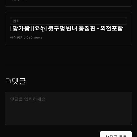
만화
[망가왕] [332p] 뒷구멍 변녀 총집편 - 외전포함
육삼핑키
3,626 views
댓글
forum
send
댓글 등록