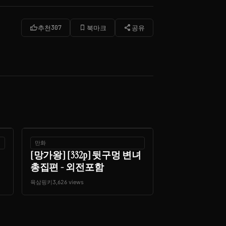
thumb_up
bookmark_border
share
추천
307
북마크
공유
만화
[망가왕] [332p] 뒷구멍 변녀
총집편 - 외전포함
육삼핑키
3,626 views