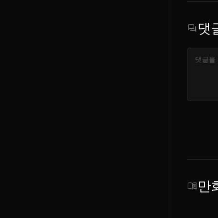
댓
forum
만
menu_book