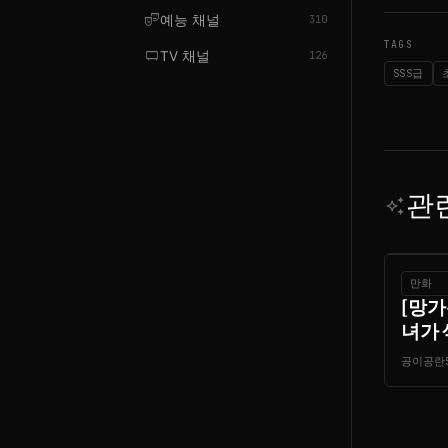
theater_comedy
예능 채널
310
TAGS
tv_gen
TV 채널
126
SSS급
관
auto_awesome
만화
[망가
녀가 
공이공란