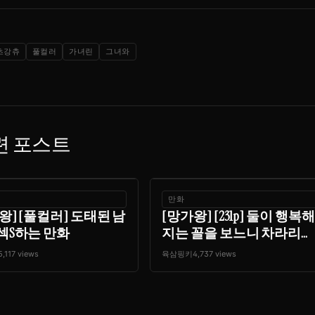
초강츄
풀컬러
가녀린
그녀와
련 포스트
만화
왕] [풀컬러] 도태된 남
[망가왕] [231p] 둘이 행복해
섹S하는 만화
지는 꼴을 보느니 차라리...
5,117 views
육삼핑키
4,737 views