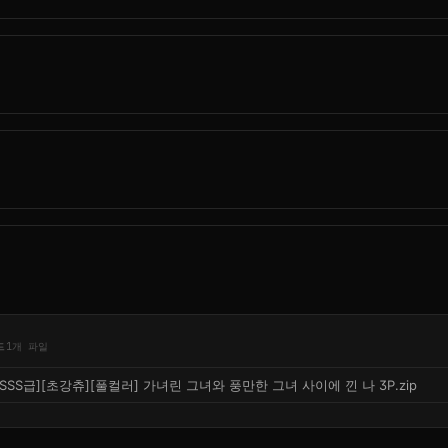
드
1개 파일
[SSS급][초강츄][풀컬러] 가녀린 그녀와 풍만한 그녀 사이에 낀 나 3P.zip