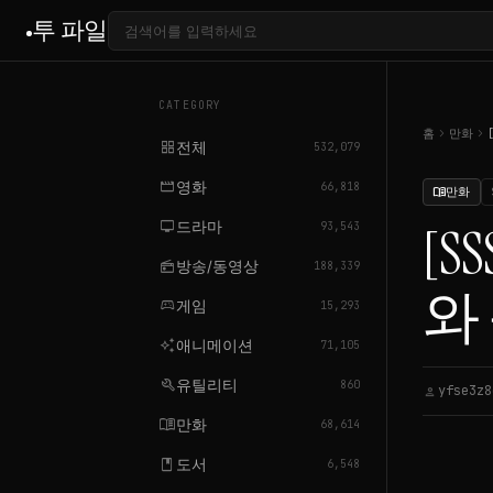
투 파일
CATEGORY
chevron_right
chevron_right
홈
만화
grid_view
전체
532,079
movie
영화
66,818
만화
menu_book
tv
드라마
[S
93,543
radio
방송/동영상
188,339
와
sports_esports
게임
15,293
auto_awesome
애니메이션
71,105
build
유틸리티
860
yfse3z8
person
menu_book
만화
68,614
book
도서
6,548