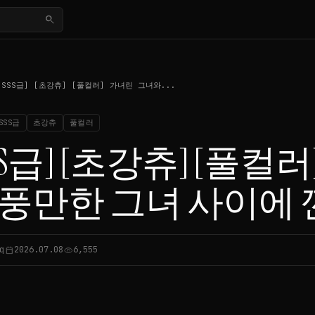
search
[SSS급] [초강츄] [풀컬러] 가녀린 그녀와...
SSS급
초강츄
풀컬러
SS급] [초강츄] [풀컬
 풍만한 그녀 사이에 낀
q
2026.07.08
6,555
calendar_today
visibility