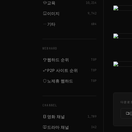
school
교육
10,214
image
이미지
9,742
more_horiz
기타
684
WEBHARD
emoji_events
웹하드 순위
TOP
swap_horiz
P2P 사이트 순위
TOP
shield
노제휴 웹하드
TOP
다운로
CHANNEL
folder_zip
local_movies
영화 채널
1,789
live_tv
드라마 채널
342