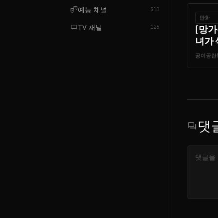
theater_comedy
예능 채널
310
만화
tv_gen
TV 채널
[망가
126
녀가 
공이공란
댓
forum