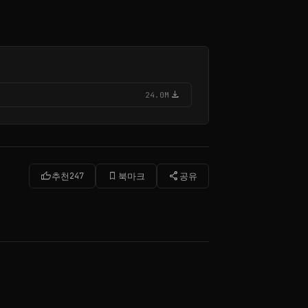
download
24.0M
thumb_up
bookmark_border
share
추천
247
북마크
공유