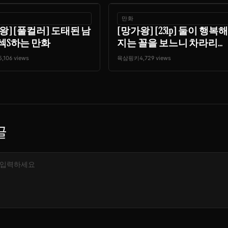
만화
왕] [풀컬러] 도태된 남
[망가왕] [231p] 둘이 행복해
섹S하는 만화
지는 꼴을 보느니 차라리...
5,106 views
육삼핑키
4,729 views
글