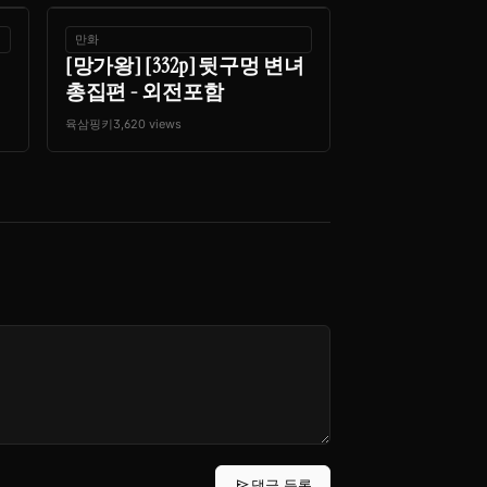
만화
[망가왕] [332p] 뒷구멍 변녀
총집편 - 외전포함
육삼핑키
3,620 views
send
댓글 등록