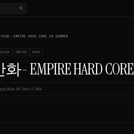
search
19만화- EMPIRE HARD CORE 18 SUMMER
19만화
EMPIRE
HARD
만화- EMPIRE HARD CORE
q
2026.07.08
7,084
calendar_today
visibility