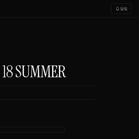
notifications
알림
 18 SUMMER