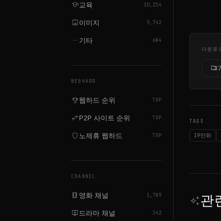
school
교육
10,214
image
이미지
9,742
more_horiz
기타
684
다운로
folder_zip
7
WEBHARD
emoji_events
웹하드 순위
TOP
swap_horiz
P2P 사이트 순위
TOP
TAGS
shield
노제휴 웹하드
19만화
TOP
CHANNEL
local_movies
영화 채널
관
1,789
auto_awesome
live_tv
드라마 채널
342