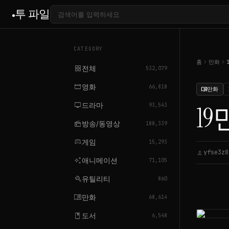
투 파일
CATEGORY
chevron_right
chevron_right
홈
만화
grid_view
전체
532,079
movie
영화
66,818
만화
menu_book
tv
드라마
19
93,543
radio
방송/동영상
188,339
sports_esports
게임
15,293
yfse3z8
person
auto_awesome
애니메이션
71,105
build
유틸리티
860
menu_book
만화
68,614
book
도서
6,548