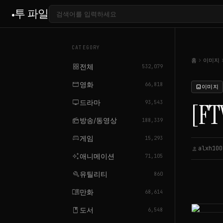
투 파일
CATEGORY
chevron_right
chevron
홈
이미지
grid_view
전체
532,079
movie
영화
66,818
이미지
image
tv
드라마
[FT
93,543
radio
방송/동영상
188,339
sports_esports
게임
15,293
alxh100
person
c
auto_awesome
애니메이션
71,105
build
유틸리티
860
menu_book
만화
68,614
book
도서
6,548