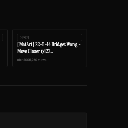
이미지
[MetArt] 22-11-14 Bridget Wong -
Move Closer (x122...
alxh100
5,960 views