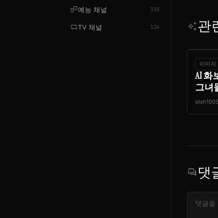
theater_comedy
예능 채널
310
관
auto_awesome
tv_gen
TV 채널
126
이미지
AI 
그녀
alxh100
댓
forum