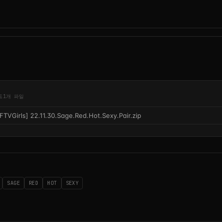
드
1개 파일
[FTVGirls] 22.11.30.Sage.Red.Hot.Sexy.Pair.zip
SAGE
RED
HOT
SEXY