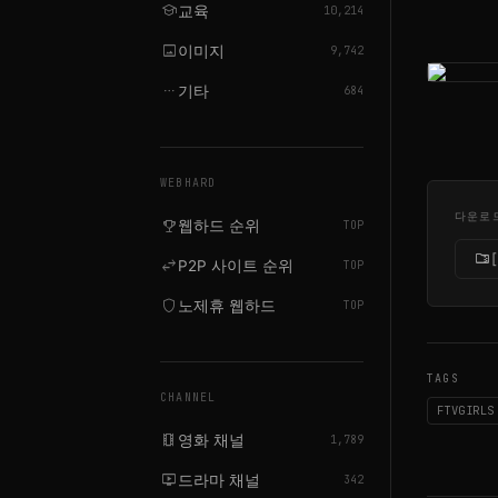
school
교육
10,214
image
이미지
9,742
more_horiz
기타
684
WEBHARD
다운로
emoji_events
웹하드 순위
TOP
folder_zip
swap_horiz
P2P 사이트 순위
TOP
shield
노제휴 웹하드
TOP
TAGS
CHANNEL
FTVGIRLS
local_movies
영화 채널
1,789
live_tv
드라마 채널
342