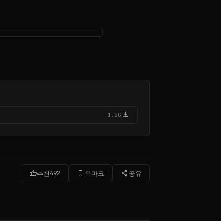
download
1.2G
thumb_up
bookmark_border
share
추천
492
북마크
공유