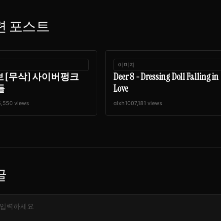
련 포스트
이미지
화보 [무삭] 사이버펑크
Deer 8 - Dressing Doll Falling in
들
Love
5,550 views
alxh100
7,181 views
글