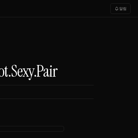
notifications
알림
ot.Sexy.Pair