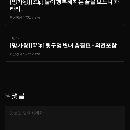
[망가왕] [231p] 둘이 행복해지는 꼴을 보느니 차
라리...
육삼핑키
4,732 views
만화
[망가왕] [332p] 뒷구멍 변녀 총집편 - 외전포함
육삼핑키
3,622 views
댓글
forum