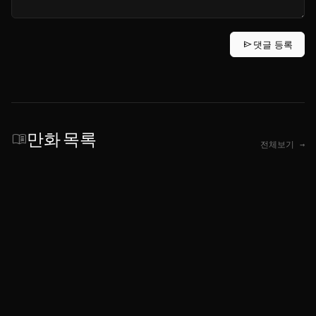
send
댓글 등록
만화 목록
menu_book
전체보기 →