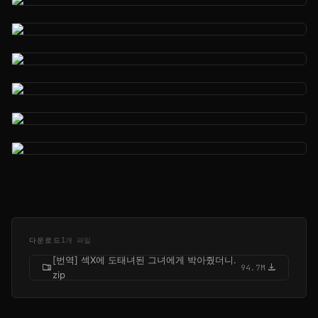
다운로드
1개 파일
[번역] 섹X에 도태녀된 그녀에게 박아줬더니.
folder_zip
download
94.7M
zip