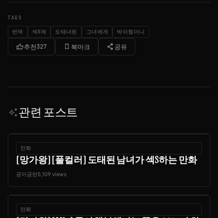
TAGS
번역
섹X에
도태녀된
그녀에게
박아줬더니
thumb_up
bookmark_border
share
추천
327
북마크
공유
관련 포스트
auto_awesome
만화
[망가왕] [풀컬러] 도태된 남녀가 섹S하는 만화
공이공란
5,109 views
만화