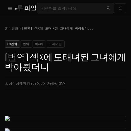
투 파일
menu
search
notifications
chevron_right
chevron_right
홈
만화
[번역] 섹X에 도태녀된 그녀에게 박아줬더...
만화
번역
섹X에
도태녀된
menu_book
[번역] 섹X에 도태녀된 그녀에게
박아줬더니
삼이삼에이
2026.06.04
6,159
person
calendar_today
visibility