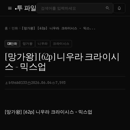
투 파일
menu
search
notifications
chevron_right
chevron_right
홈
만화
[망가왕] [62p] 니우라 크라이시스 - 믹스...
만화
망가왕
니우라
크라이시스
menu_book
[망가왕] [62p] 니우라 크라이시
스 - 믹스업
bthsb0133
2026.06.04
7,593
person
calendar_today
visibility
[망가왕] [62p] 니우라 크라이시스 - 믹스업