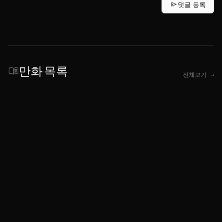
send
댓글 등록
만화 목록
menu_book
전체보기 →