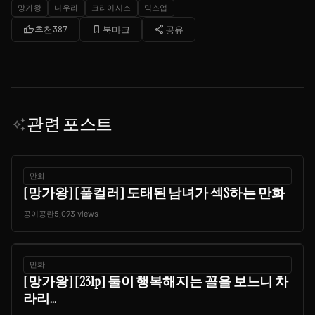
망가왕
니우라
크라이시스
믹스업
thumb_up
bookmark_border
share
추천
387
북마크
공유
관련 포스트
auto_awesome
만화
[망가왕] [풀컬러] 도태된 남녀가 섹S하는 만화
공이공란
5,093 views
만화
[망가왕] [231p] 둘이 행복해지는 꼴을 보느니 차
라리...