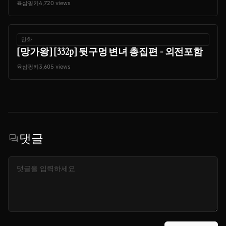
육삼핑키
4,720 views
만화
[망가왕] [332p] 뒷구멍 변녀 총집편 - 외전포함
육삼핑키
3,605 views
댓글
forum