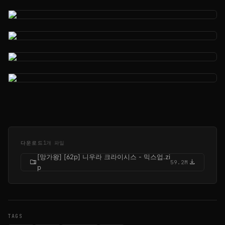
다운로드
1개 파일
[망가왕] [62p] 니우라 크라이시스 - 믹스업.zi
folder_zip
download
59.2M
p
TAGS