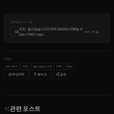
다운로드
1개 파일
여친, 빌리겠습니다5.E09.260604.1080p.H
folder_zip
download
863.4M
264-F1RST.mp4
TAGS
애니맥스
여친
빌리겠습니다5
E09
H264
thumb_up
bookmark_border
share
추천
302
북마크
공유
관련 포스트
auto_awesome