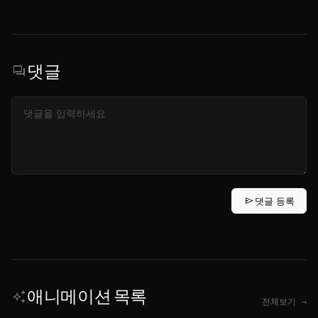
댓글
forum
send
댓글 등록
애니메이션 목록
auto_awesome
전체보기 →