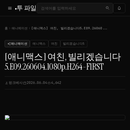
투 파일
menu
search
notifications
chevron_right
chevron_right
홈
애니메이션
[애니맥스] 여친, 빌리겠습니다5.E09.26060...
애니메이션
애니맥스
여친
빌리겠습니다5
auto_awesome
[애니맥스] 여친, 빌리겠습니다
5.E09.260604.1080p.H264-F1RST
펑크베사
2026.06.04
4,642
person
calendar_today
visibility