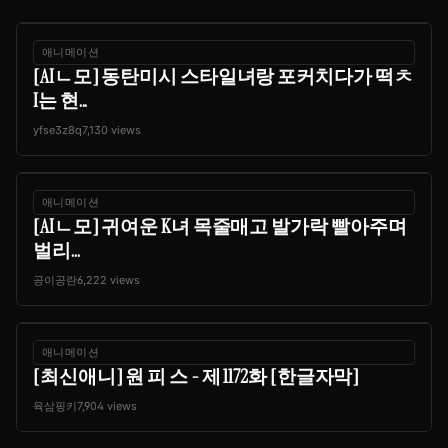
애니메이션
[AIㄴ모] 동탄미시 스타일녀랑 포커치다가 떡ㅊ
I는 현...
yfse3z8q
7,130 views
애니메이션
[AIㄴ모] 귀여운 K녀 목줄매고 발가락 빨아주며
벌리...
공이공란
6,222 views
애니메이션
[최신애니] 원 피 스 - 제 1172화 [한글자막]
육삼핑키
7,904 views