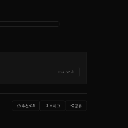
download
824.9M
thumb_up
bookmark_border
share
추천
415
북마크
공유