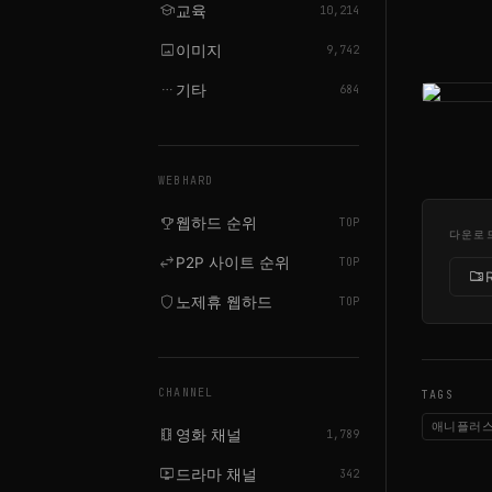
school
교육
10,214
image
이미지
9,742
more_horiz
기타
684
WEBHARD
emoji_events
웹하드 순위
TOP
다운로
swap_horiz
P2P 사이트 순위
TOP
folder_zip
shield
노제휴 웹하드
TOP
CHANNEL
TAGS
애니플러
local_movies
영화 채널
1,789
live_tv
드라마 채널
342