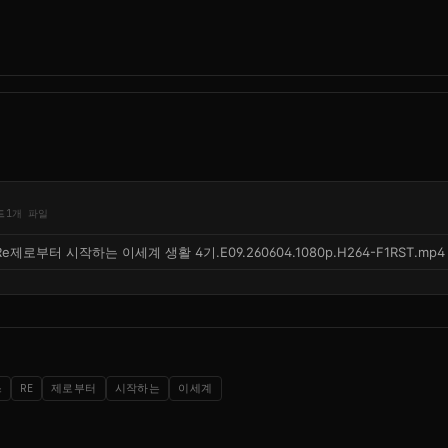
드
1개 파일
Re제로부터 시작하는 이세계 생활 4기.E09.260604.1080p.H264-F1RST.mp4
스
RE
제로부터
시작하는
이세계