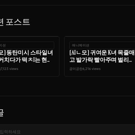
련 포스트
이션
애니메이션
ㄴ모] 동탄미시 스타일녀
[AIㄴ모] 귀여운 K녀 목줄매
커치다가 떡ㅊI는 현...
고 발가락 빨아주며 벌리...
q
7,123 views
공이공란
6,216 views
글