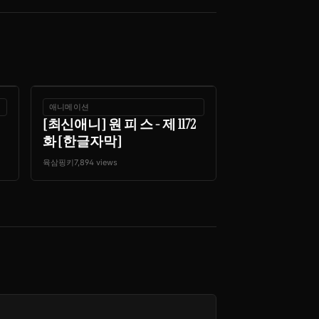
애니메이션
[최신애니] 원 피 스 - 제 1172
화 [한글자막]
육삼핑키
7,894 views