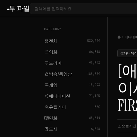
투 파일
CATEGORY
chevron_right
홈
애니메
grid_view
전체
532,079
movie
영화
66,818
애니메
auto_awesome
tv
드라마
[
93,543
radio
방송/동영상
188,339
이세
sports_esports
게임
15,293
auto_awesome
애니메이션
71,105
F1R
build
유틸리티
860
menu_book
만화
68,614
오늘지진
person
book
도서
6,548