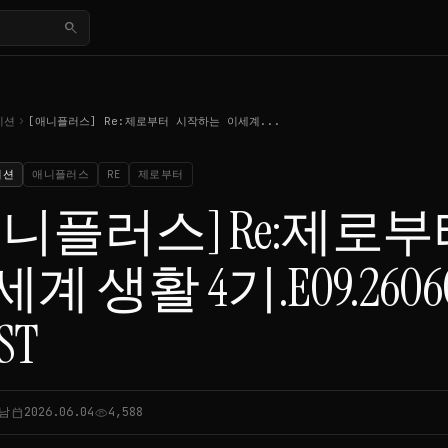
search
chevron_right
이션
[애니플러스] Re:제로부터 시작하는 이세계...
이션
애니플러스
RE
제로부터
애니플러스] Re:제로
계 생활 4기.E09.260604.
ST
남
2026.06.04
4,588
calendar_today
visibility