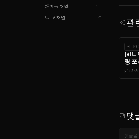
theater_comedy
예능 채널
310
tv_gen
TV 채널
126
관
auto_awesome
애니메
[AI
랑 포
yfse3z8
댓
forum