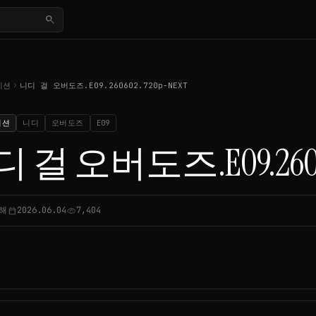
search
chevron_right
이션
니디 걸 오버도즈.E09.260602.720p-NEXT
이션
니디
오버도즈
E09
 걸 오버도즈.E09.26060
해
2026.06.04
7,404
calendar_today
visibility