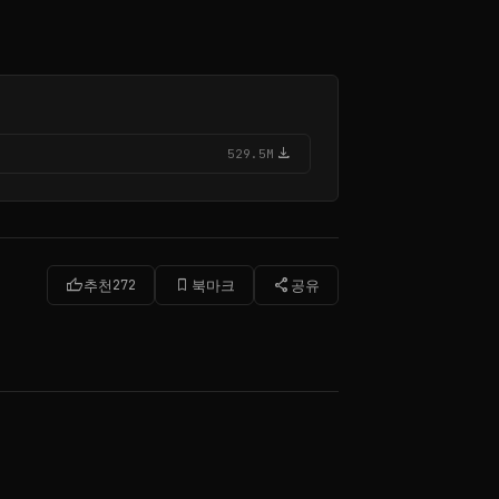
download
529.5M
thumb_up
bookmark_border
share
추천
272
북마크
공유