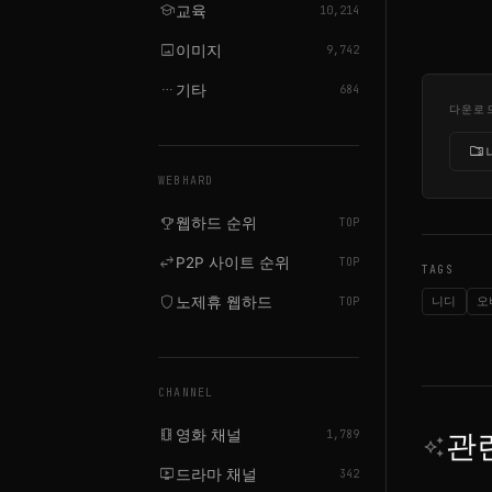
school
교육
10,214
image
이미지
9,742
more_horiz
기타
684
다운로
folder_zip
WEBHARD
emoji_events
웹하드 순위
TOP
swap_horiz
P2P 사이트 순위
TOP
TAGS
shield
노제휴 웹하드
니디
오
TOP
CHANNEL
local_movies
영화 채널
관
1,789
auto_awesome
live_tv
드라마 채널
342