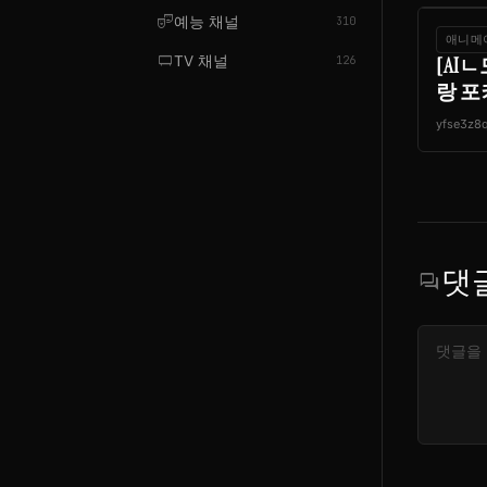
theater_comedy
예능 채널
310
애니메
tv_gen
TV 채널
[AI
126
랑 포
yfse3z8
댓
forum