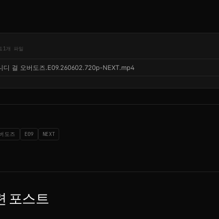
드
1개 파일
니디 걸 오버도즈.E09.260602.720p-NEXT.mp4
버도즈
E09
NEXT
련 포스트