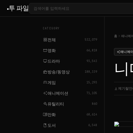
투 파일
CATEGORY
chevron_right
홈
애니메
grid_view
전체
532,079
movie
영화
66,818
애니메
auto_awesome
tv
드라마
니디
93,543
radio
방송/동영상
188,339
sports_esports
게임
15,293
제기랄안
person
auto_awesome
애니메이션
71,105
build
유틸리티
860
menu_book
만화
68,614
book
도서
6,548