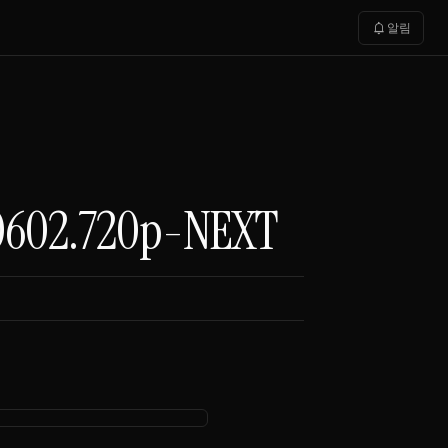
notifications
알림
2.720p-NEXT