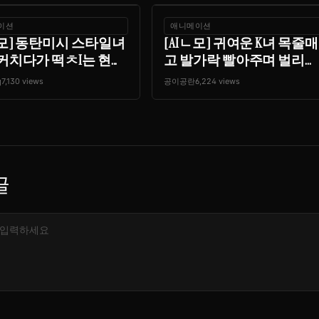
이션
애니메이션
ㄴ모] 동탄미시 스타일녀
[AIㄴ모] 귀여운 K녀 목줄매
커치다가 떡ㅊI는 현...
고 발가락 빨아주며 벌리...
q
7,130 views
공이공란
6,224 views
글