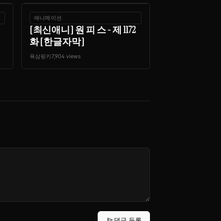
애니메이션
[최신애니] 원 피 스 - 제 1172
화 [한글자막]
육삼핑키
7,904 views
send
댓글 등록