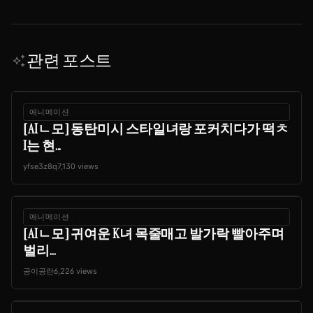
관련 포스트
auto_awesome
애니메이션
[AIㄴ모] 동탄미시 스타일녀랑 포커치다가 떡ㅊ
I는 현...
yfse3z8q
7,130 views
애니메이션
[AIㄴ모] 귀여운 K녀 목줄매고 발가락 빨아주며
벌리...
공이공란
6,226 views