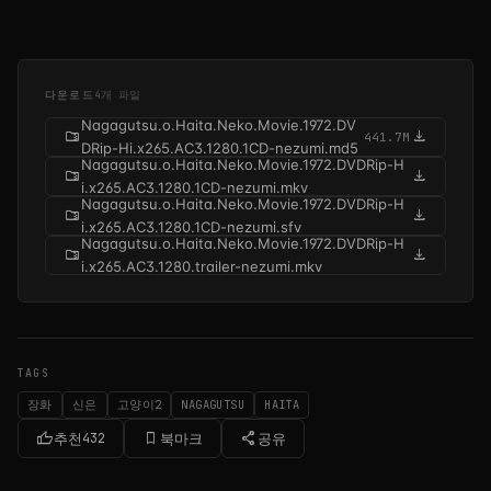
다운로드
4개 파일
Nagagutsu.o.Haita.Neko.Movie.1972.DV
folder_zip
download
441.7M
DRip-Hi.x265.AC3.1280.1CD-nezumi.md5
Nagagutsu.o.Haita.Neko.Movie.1972.DVDRip-H
folder_zip
download
i.x265.AC3.1280.1CD-nezumi.mkv
Nagagutsu.o.Haita.Neko.Movie.1972.DVDRip-H
folder_zip
download
i.x265.AC3.1280.1CD-nezumi.sfv
Nagagutsu.o.Haita.Neko.Movie.1972.DVDRip-H
folder_zip
download
i.x265.AC3.1280.trailer-nezumi.mkv
TAGS
장화
신은
고양이2
NAGAGUTSU
HAITA
thumb_up
bookmark_border
share
추천
432
북마크
공유