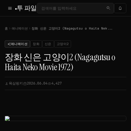
투 파일
menu
search
notifications
chevron_right
chevron_right
홈
애니메이션
장화 신은 고양이2 (Nagagutsu o Haita Nek...
애니메이션
장화
신은
고양이2
auto_awesome
장화 신은 고양이2 (Nagagutsu o
Haita Neko Movie 1972)
육삼핑키
2026.06.04
4,427
person
calendar_today
visibility