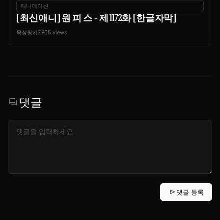
애니메이션
[최신애니] 원 피 스 - 제 1172화 [한글자막]
육삼핑키
7,905 views
댓글
forum
send
댓글 등록