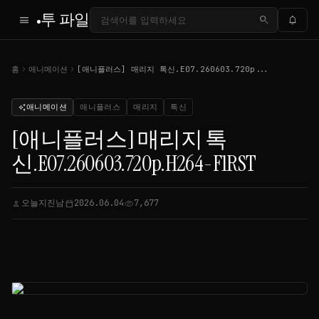
투 파일
menu
search
notifications
chevron_right
chevron_right
홈
애니메이션
[애니플러스] 매리지 톡신.E07.260603.720p...
애니메이션
애니플러스
매리지
톡신
auto_awesome
[애니플러스] 매리지 톡
신.E07.260603.720p.H264-F1RST
오늘지진남
2026.06.04
7,677
person
calendar_today
visibility