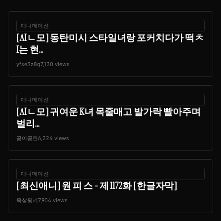
애니메이션
[AIㄴ모] 동탄미시 스타일녀랑 포커치다가 떡ㅊ
I는 현...
yfse3z8q
7,130 views
애니메이션
[AIㄴ모] 귀여운 K녀 목줄매고 발가락 빨아주며
벌리...
공이공란
6,224 views
애니메이션
[최신애니] 원 피 스 - 제 1172화 [한글자막]
육삼핑키
7,904 views