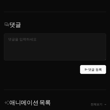
댓글
forum
send
댓글 등록
애니메이션 목록
auto_awesome
전체보기 →