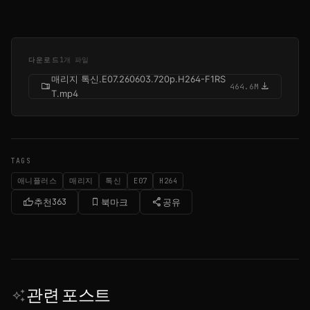
다운로드
1개 파일
매리지 톡신.E07.260603.720p.H264-F1RS
folder_zip
download
464.6M
T.mp4
TAGS
애니플러스
매리지
톡신
E07
H264
thumb_up
bookmark_border
share
추천
363
북마크
공유
관련 포스트
auto_awesome