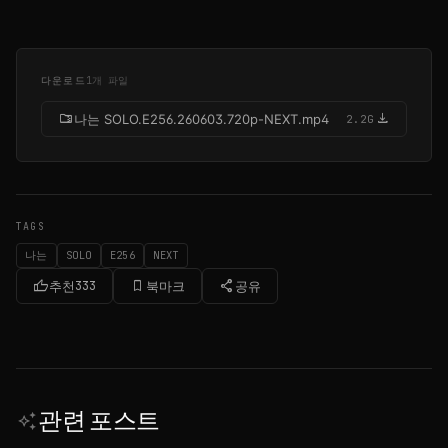
다운로드
1개 파일
folder_zip
download
나는 SOLO.E256.260603.720p-NEXT.mp4
2.2G
TAGS
나는
SOLO
E256
NEXT
thumb_up
bookmark_border
share
추천
333
북마크
공유
관련 포스트
auto_awesome