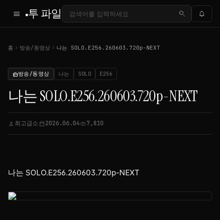
투 파일
menu
search
notifications
chevron_right
chevron_right
홈
방송/동영상
나는 SOLO.E256.260603.720p-NEXT
방송/동영상
나는
SOLO
E256
radio
나는 SOLO.E256.260603.720p-NEXT
최고급소
2026.06.04
7,810
person
calendar_today
visibility
나는 SOLO.E256.260603.720p-NEXT