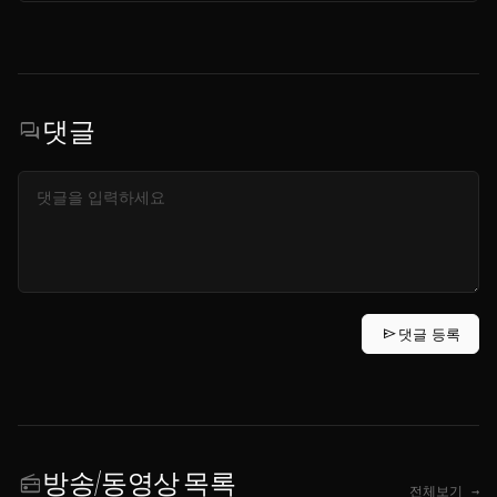
댓글
forum
send
댓글 등록
방송/동영상 목록
radio
전체보기 →