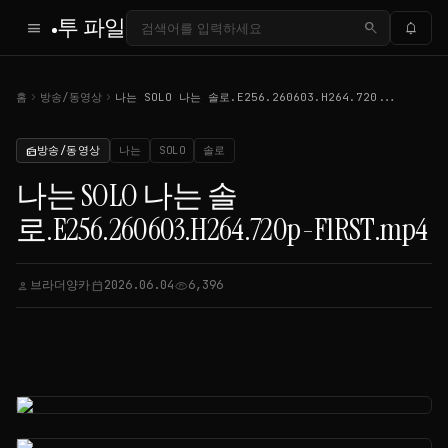
투 파일
menu
search
notifications
chevron_right
chevron_right
홈
방송/동영상
나는 SOLO 나는 솔로.E256.260603.H264.720...
방송/동영상
나는
SOLO
솔로
radio
나는 SOLO 나는 솔
로.E256.260603.H264.720p-F1RST.mp4
브라더양카
2026.06.04
6,396
person
calendar_today
visibility