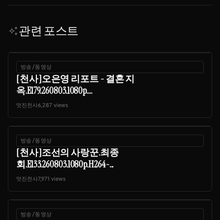
관련 포스트
auto_awesome
방송/동영상
[천사]오은영 리포트 - 결혼 지
옥.E179.260803.1080p....
멋진천사
6,287 views
방송/동영상
[천사]조선의 사랑꾼.최종
회.E133.260803.1080p.H264-...
멋진천사
7,971 views
방송/동영상