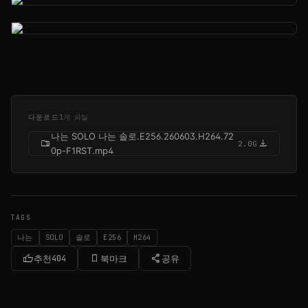
다운로드
1개 파일
나는 SOLO 나는 솔로.E256.260603.H264.72
folder_zip
download
2.0G
0p-F1RST.mp4
TAGS
나는
SOLO
솔로
E256
H264
thumb_up
bookmark_border
share
추천
404
북마크
공유