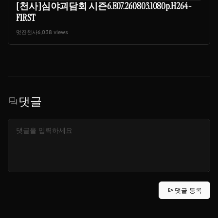
[천사]심야괴담회 시즌6.E07.260803.1080p.H264-
F1RST
멋진천사
6,038 views
댓글
forum
send
댓글 등록