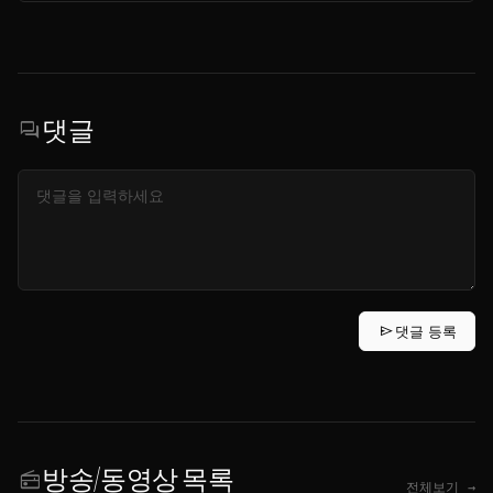
댓글
forum
send
댓글 등록
방송/동영상 목록
radio
전체보기 →