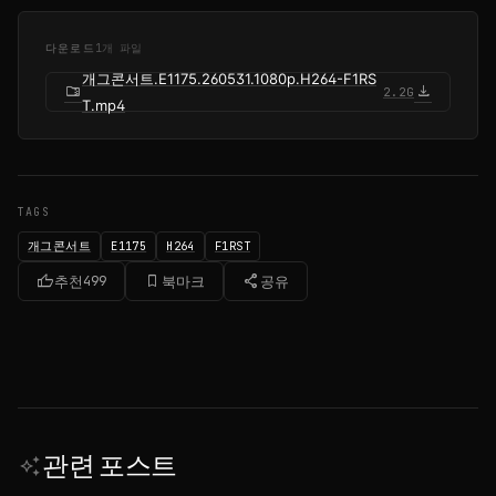
다운로드
1개 파일
개그콘서트.E1175.260531.1080p.H264-F1RS
folder_zip
download
2.2G
T.mp4
TAGS
개그콘서트
E1175
H264
F1RST
thumb_up
bookmark_border
share
추천
499
북마크
공유
관련 포스트
auto_awesome