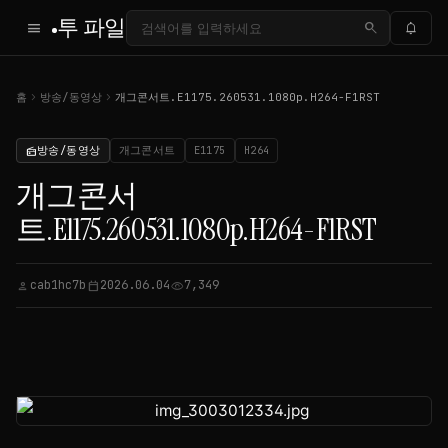
투 파일
menu
search
notifications
chevron_right
chevron_right
홈
방송/동영상
개그콘서트.E1175.260531.1080p.H264-F1RST
방송/동영상
개그콘서트
E1175
H264
radio
개그콘서
트.E1175.260531.1080p.H264-F1RST
cab1hc7b
2026.06.04
7,349
person
calendar_today
visibility