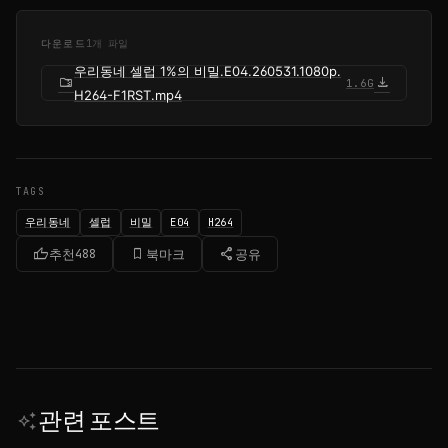
다운로드
1개 파일
우리동네 셀럽 1%의 비밀.E04.260531.1080p.
folder_zip
download
1.6G
H264-F1RST.mp4
TAGS
우리동네
셀럽
비밀
E04
H264
thumb_up
bookmark_border
share
추천
488
북마크
공유
관련 포스트
auto_awesome