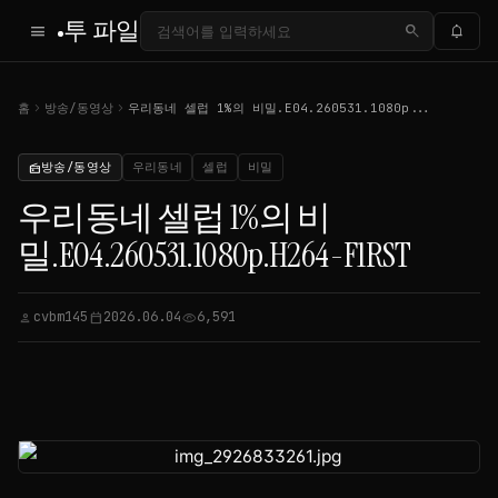
투 파일
menu
search
notifications
chevron_right
chevron_right
홈
방송/동영상
우리동네 셀럽 1%의 비밀.E04.260531.1080p...
방송/동영상
우리동네
셀럽
비밀
radio
우리동네 셀럽 1%의 비
밀.E04.260531.1080p.H264-F1RST
cvbm145
2026.06.04
6,591
person
calendar_today
visibility