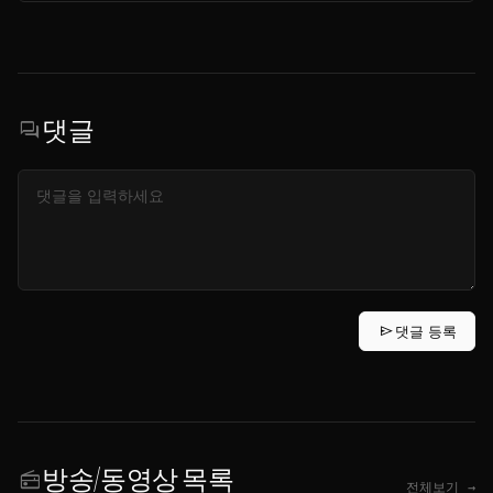
댓글
forum
send
댓글 등록
방송/동영상 목록
radio
전체보기 →