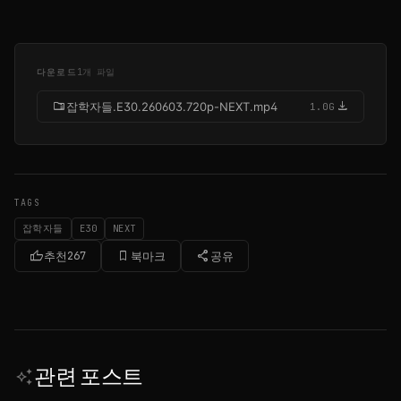
다운로드
1개 파일
folder_zip
download
잡학자들.E30.260603.720p-NEXT.mp4
1.0G
TAGS
잡학자들
E30
NEXT
thumb_up
bookmark_border
share
추천
267
북마크
공유
관련 포스트
auto_awesome