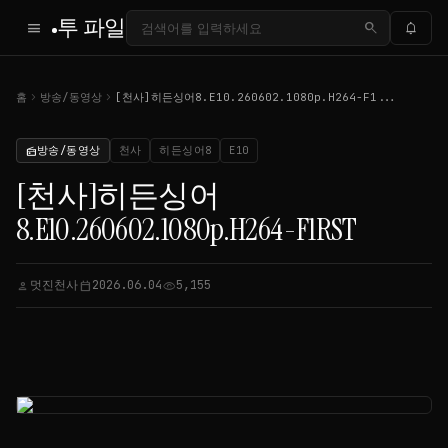
투 파일
menu
search
notifications
chevron_right
chevron_right
홈
방송/동영상
[천사]히든싱어8.E10.260602.1080p.H264-F1...
방송/동영상
천사
히든싱어8
E10
radio
[천사]히든싱어
8.E10.260602.1080p.H264-F1RST
멋진천사
2026.06.04
5,155
person
calendar_today
visibility