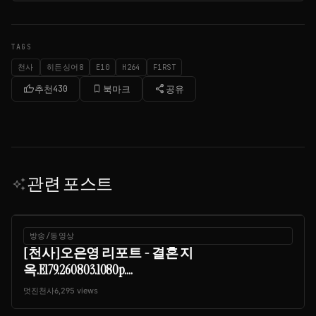
TAGS
천사
히든싱어8
E10
H264
F1RST
thumb_up
bookmark_border
share
추천
430
북마크
공유
관련 포스트
auto_awesome
방송/동영상
[천사]오은영 리포트 - 결혼 지
옥.E179.260803.1080p....
멋진천사
6,295 views