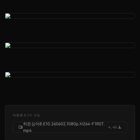
다운로드
1개 파일
히든싱어8.E10.260602.1080p.H264-F1RST.
folder_zip
download
4.4G
mp4