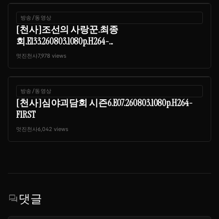
방송/동영상
[천사]조선의 사랑꾼.최종
회.E133.260803.1080p.H264-...
멋진천사
7,978 views
방송/동영상
[천사]심야괴담회 시즌6.E07.260803.1080p.H264-
F1RST
멋진천사
6,042 views
댓글
forum