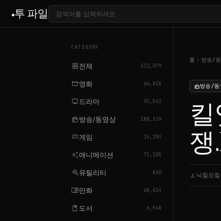
투 파일
CATEGORY
chevron_right
홈
방송/
grid_view
전체
532,079
movie
영화
66,818
방송/동
radio
tv
드라마
킬
93,543
radio
방송/동영상
188,339
쟁.E
sports_esports
게임
15,293
auto_awesome
애니메이션
71,105
build
유틸리티
860
닉칠오칠
person
ca
menu_book
만화
68,614
book
도서
6,548