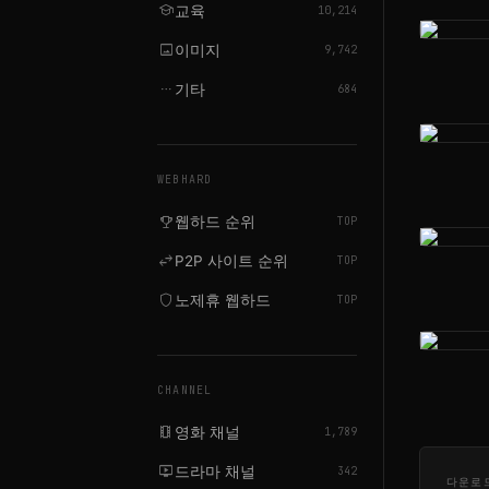
school
교육
10,214
image
이미지
9,742
more_horiz
기타
684
WEBHARD
emoji_events
웹하드 순위
TOP
swap_horiz
P2P 사이트 순위
TOP
shield
노제휴 웹하드
TOP
CHANNEL
local_movies
영화 채널
1,789
live_tv
드라마 채널
342
다운로