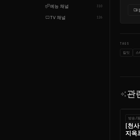
theater_comedy
예능 채널
310
folder_zip
tv_gen
TV 채널
126
TAGS
킬잇
스
관
auto_awesome
방송/
[천사
지옥.E17