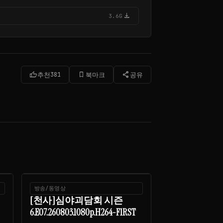
download
3.6G
thumb_up
bookmark_border
share
추천
381
북마크
공유
방송/동영상
[천사]심야괴담회 시즌
6.E07.260803.1080p.H264-F1RST