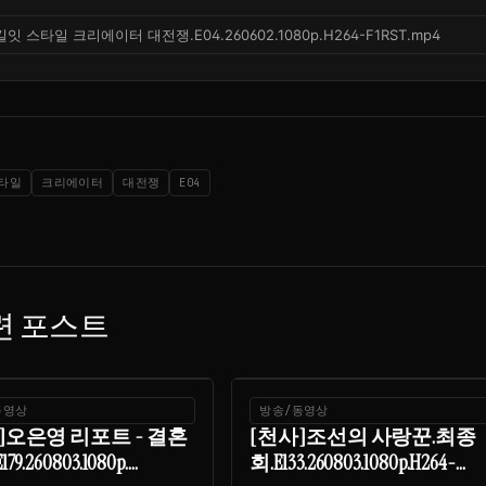
킬잇 스타일 크리에이터 대전쟁.E04.260602.1080p.H264-F1RST.mp4
타일
크리에이터
대전쟁
E04
련 포스트
동영상
방송/동영상
]오은영 리포트 - 결혼
[천사]조선의 사랑꾼.최종
9.260803.1080p....
회.E133.260803.1080p.H264-...