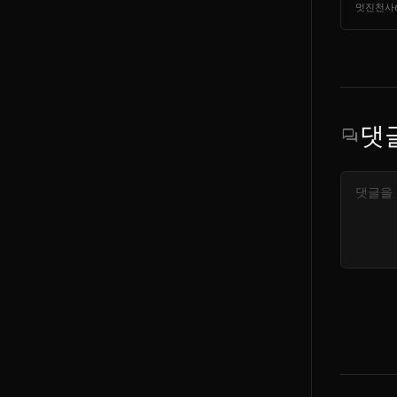
멋진천사
댓
forum