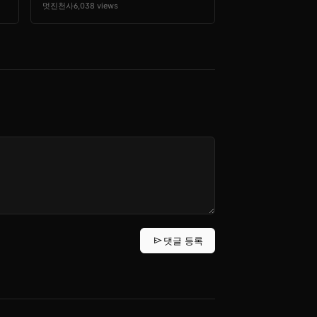
멋진천사
6,038 views
send
댓글 등록