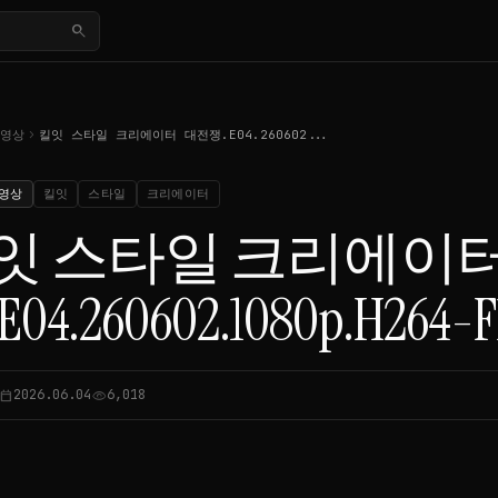
search
chevron_right
동영상
킬잇 스타일 크리에이터 대전쟁.E04.260602...
영상
킬잇
스타일
크리에이터
잇 스타일 크리에이터
04.260602.1080p.H264-F
2026.06.04
6,018
lendar_today
visibility