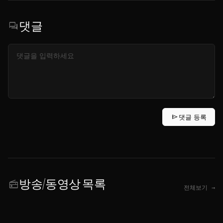
댓글
forum
send
댓글 등록
방송/동영상 목록
radio
전체보기 →