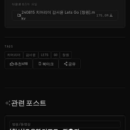
다운로드
1개 파일
240815 치어리더 감서윤 Lets Go [창원].m
folder_zip
download
175.0M
kv
TAGS
치어리더
감서윤
LETS
GO
창원
thumb_up
bookmark_border
share
추천
498
북마크
공유
관련 포스트
auto_awesome
방송/동영상