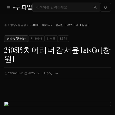
투 파일
menu
search
notifications
chevron_right
chevron_right
홈
방송/동영상
240815 치어리더 감서윤 Lets Go [창원]
방송/동영상
치어리더
감서윤
LETS
radio
240815 치어리더 감서윤 Lets Go [창
원]
bwrwv0831
2026.06.04
5,824
person
calendar_today
visibility