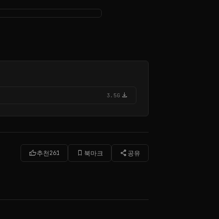
download
3.5G
thumb_up
bookmark_border
share
추천
261
북마크
공유