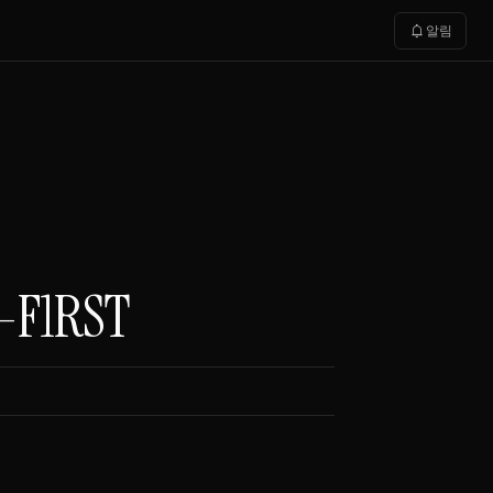
notifications
알림
-F1RST