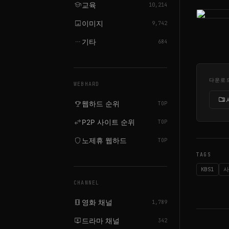
school
교육
10,214
image
이미지
9,742
more_horiz
기타
684
다운로
WEBHARD
folder_zip
emoji_events
웹하드 순위
TOP
swap_horiz
P2P 사이트 순위
TOP
shield
노제휴 웹하드
TOP
TAGS
KBS1
CHANNEL
local_movies
영화 채널
1,789
live_tv
드라마 채널
342