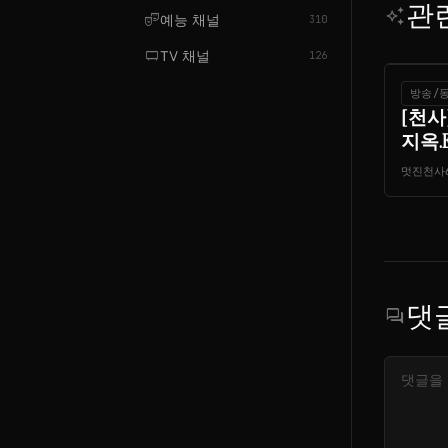
관
auto_awesome
theater_comedy
예능 채널
310
tv_gen
TV 채널
126
방송/
[천사
지옥.E17
멋진천사
댓
forum