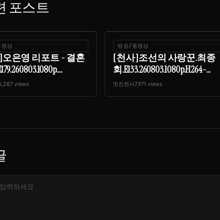
련 포스트
동영상
방송/동영상
]오은영 리포트 - 결혼
[천사]조선의 사랑꾼.최종
9.260803.1080p....
회.E133.260803.1080p.H264-...
6,287 views
멋진천사
7,971 views
글