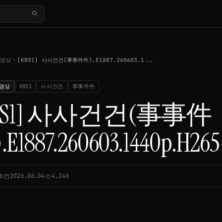
search
chevron_right
동영상
[KBS1] 사사건건(事事件件).E1887.260603.1...
영상
KBS1
사사건건
事事件件
KBS1] 사사건건(事事件
E1887.260603.1440p.H265
b
2026.06.04
4,246
calendar_today
visibility