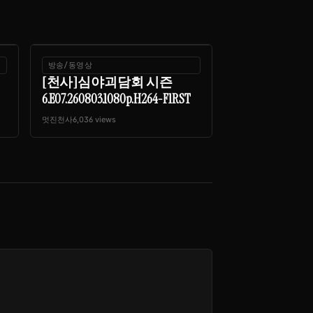
방송/동영상
[천사]심야괴담회 시즌
6.E07.260803.1080p.H264-F1RST
멋진천사
6,036 views