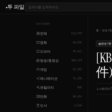
투 파일
CATEGORY
chevron_right
홈
방송/
grid_view
전체
532,079
movie
영화
66,818
방송/동
radio
tv
드라마
[
93,543
radio
방송/동영상
188,339
件).
sports_esports
게임
15,293
auto_awesome
애니메이션
71,105
build
유틸리티
860
cab1hc7
person
menu_book
만화
68,614
book
도서
6,548