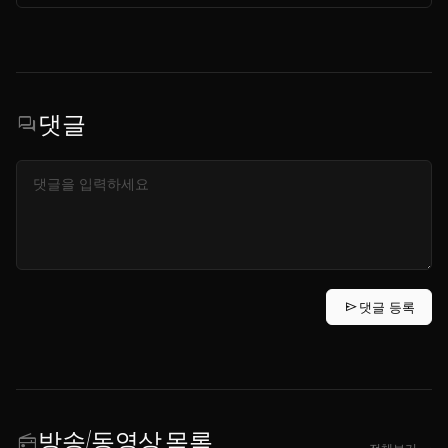
댓글
forum
send
댓글 등록
방송/동영상 목록
radio