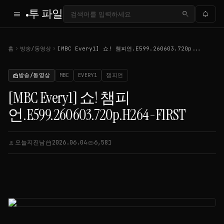
투 파일
menu
search
notifications
chevron_right
chevron_right
홈
방송/동영상
[MBC Every1] 쇼! 챔피언.E599.260603.720p...
방송/동영상
MBC
EVERY1
챔피언
radio
[MBC Every1] 쇼! 챔피
언.E599.260603.720p.H264-F1RST
오늘지진남
2026.06.04
6,581
person
calendar_today
visibility