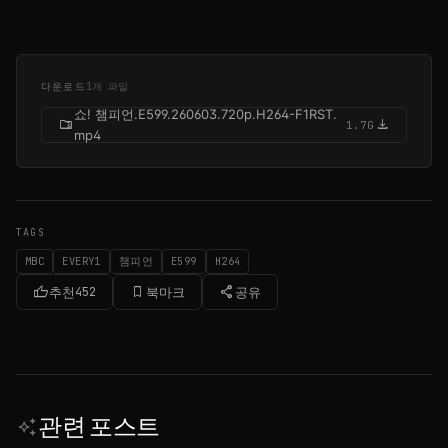
다운로드
1개 파일
쇼! 챔피언.E599.260603.720p.H264-F1RST.
folder_zip
download
1.7G
mp4
TAGS
MBC
EVERY1
챔피언
E599
H264
thumb_up
bookmark_border
share
추천
452
북마크
공유
관련 포스트
auto_awesome