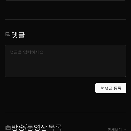
댓글
forum
send
댓글 등록
방송/동영상 목록
radio
전체보기 →