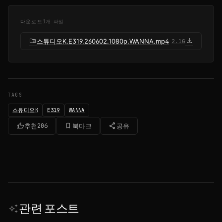
다운로드
1개 파일
folder_zip
download
스튜디오K.E319.260602.1080p.WANNA.mp4
2.1G
TAGS
스튜디오K
E319
WANNA
thumb_up
bookmark_border
share
추천
206
북마크
공유
관련 포스트
auto_awesome