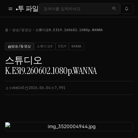
투 파일
menu
search
notifications
chevron_right
chevron_right
홈
방송/동영상
스튜디오K.E319.260602.1080p.WANNA
방송/동영상
스튜디오K
E319
WANNA
radio
스튜디오
K.E319.260602.1080p.WANNA
cvbm145
2026.06.04
7,991
person
calendar_today
visibility