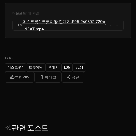
다운로드
1개 파일
미스트롯4 트롯여왕 연대기.E05.260602.720p
folder_zip
download
1.9G
-NEXT.mp4
TAGS
미스트롯4
트롯여왕
연대기
E05
NEXT
thumb_up
bookmark_border
share
추천
289
북마크
공유
관련 포스트
auto_awesome