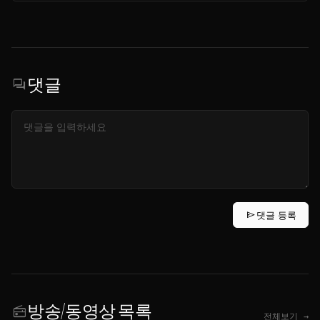
댓글
forum
send
댓글 등록
방송/동영상 목록
radio
전체보기 →