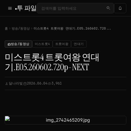
투 파일
menu
search
notifications
chevron_right
chevron_right
홈
방송/동영상
미스트롯4 트롯여왕 연대기.E05.260602.720...
방송/동영상
미스트롯4
트롯여왕
연대기
radio
미스트롯4 트롯여왕 연대
기.E05.260602.720p-NEXT
달나라빛
2026.06.04
3,961
person
calendar_today
visibility