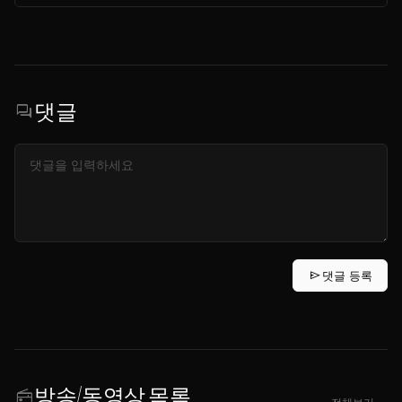
댓글
forum
send
댓글 등록
방송/동영상 목록
radio