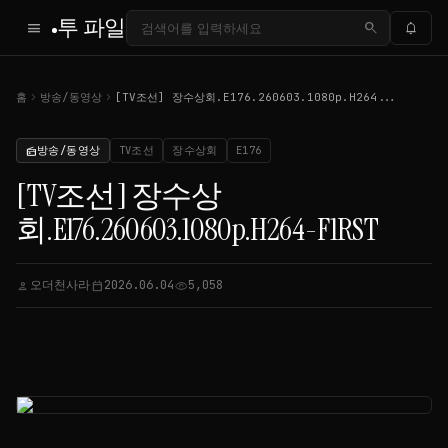
투 파일
menu
search
notifications
chevron_right
chevron_right
홈
방송/동영상
[TV조선] 장수상회.E176.260603.1080p.H264...
방송/동영상
TV조선
장수상회
E176
radio
[TV조선] 장수상
회.E176.260603.1080p.H264-F1RST
오더천사라
2026.06.04
5,058
person
calendar_today
visibility