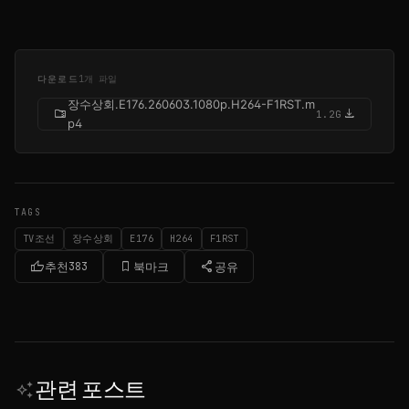
다운로드
1개 파일
장수상회.E176.260603.1080p.H264-F1RST.m
folder_zip
download
1.2G
p4
TAGS
TV조선
장수상회
E176
H264
F1RST
thumb_up
bookmark_border
share
추천
383
북마크
공유
관련 포스트
auto_awesome